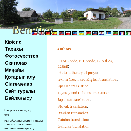
Benetice
Benetice
Na
Кіріспе
obsah
Тарихы
Authors
stránky
Фотосуреттер
Klávesové
HTML code, PHP code, CSS files,
Оқиғалар
zkratky
design
:
na
Маңайы
photo at the top of pages
:
tomto
Қотарып алу
text in Czech and English translation
:
webu
Сілтемелер
Spanish translation
:
-
Сайт туралы
Tagalog and Cebuano translation
:
základní
Байланысу
Japanese translation
:
Hlavní
strana
Slovak translation
:
Бүйір панельді қосу
Russian translation
:
RSS
Catalan translation
:
Қытай, жапон, корей тілдерін
латын және кирилл
Galician translation
:
алфавитімен көрсету