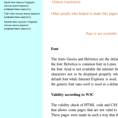
Chinese translation
:
Араб пен парсы тілдерін
латын және кирилл
алфавитімен көрсету
Other people who helped to make this pages
Тай тілін латын және кирилл
алфавитімен көрсету
Армян мен грузин тілдерін
латын және кирилл
алфавитімен көрсету
Page is not available
Font
The fonts Georia and Helvetica are the defa
the font Helvetica is common font in Linux. I
the font Arial is not available the internet 
characters not to be displayed properly wh
default font while Internet Explorer is used
the generic font sans-serif is used as a defa
Validity according to W3C
The validity check of HTML code and CSS 
that allows some pages that are not valid t
These pages were made in such a way that the