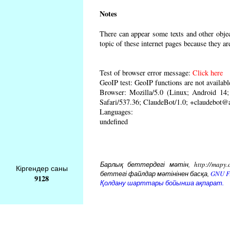
Notes
There can appear some texts and other object
topic of these internet pages because they ar
Test of browser error message:
Click here
GeoIP test: GeoIP functions are not availabl
Browser: Mozilla/5.0 (Linux; Android 1
Safari/537.36; ClaudeBot/1.0; +claudebot@
Languages:
undefined
Барлық беттердегі мәтін, http://mapy.
Кіргендер саны
беттегі файлдар мәтінінен басқа,
GNU Fr
9128
Қолдану шарттары бойынша ақпарат.