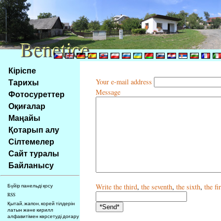
Benetice
Benetice
Na
Кіріспе
obsah
Тарихы
Your e-mail address
stránky
Message
Фотосуреттер
Klávesové
Оқиғалар
zkratky
na
Маңайы
tomto
Қотарып алу
webu
Сілтемелер
-
Сайт туралы
základní
Байланысу
Hlavní
strana
Write
the third
,
the seventh
,
the sixth
,
the fi
Бүйір панельді қосу
RSS
Қытай, жапон, корей тілдерін
латын және кирилл
алфавитімен көрсетуді доғару