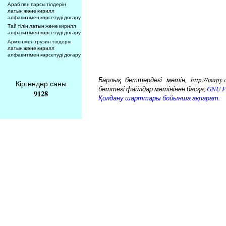
Араб пен парсы тілдерін
латын және кирилл
алфавитімен көрсетуді доғару
Тай тілін латын және кирилл
алфавитімен көрсетуді доғару
Армян мен грузин тілдерін
латын және кирилл
алфавитімен көрсетуді доғару
Барлық беттердегі мәтін, http://mapy.
Кіргендер саны
беттегі файлдар мәтінінен басқа,
GNU Fr
9128
Қолдану шарттары бойынша ақпарат.