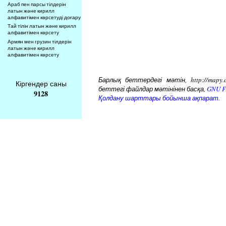
Араб пен парсы тілдерін
латын және кирилл
алфавитімен көрсетуді доғару
Тай тілін латын және кирилл
алфавитімен көрсету
Армян мен грузин тілдерін
латын және кирилл
алфавитімен көрсету
Барлық беттердегі мәтін, http://mapy.
Кіргендер саны
беттегі файлдар мәтінінен басқа,
GNU Fr
9128
Қолдану шарттары бойынша ақпарат.