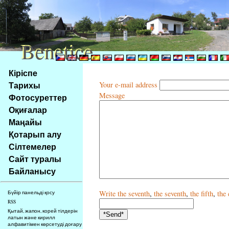
Benetice
Benetice
Na
Кіріспе
obsah
Тарихы
Your e-mail address
stránky
Message
Фотосуреттер
Klávesové
Оқиғалар
zkratky
na
Маңайы
tomto
Қотарып алу
webu
Сілтемелер
-
Сайт туралы
základní
Байланысу
Hlavní
strana
Write
the seventh
,
the seventh
,
the fifth
,
the 
Бүйір панельді қосу
RSS
Қытай, жапон, корей тілдерін
латын және кирилл
алфавитімен көрсетуді доғару