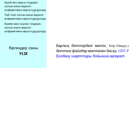
Араб пен парсы тілдерін
латын және кирилл
алфавитімен көрсетуді доғару
Тай тілін латын және кирилл
алфавитімен көрсетуді доғару
Армян мен грузин тілдерін
латын және кирилл
алфавитімен көрсетуді доғару
Барлық беттердегі мәтін, http://mapy.
Кіргендер саны
беттегі файлдар мәтінінен басқа,
GNU Fr
9128
Қолдану шарттары бойынша ақпарат.