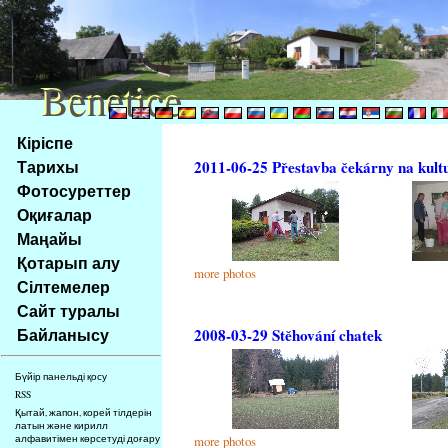
Benetice
Benetice
Na
Кіріспе
obsah
Тарихы
2011-06-25 Přestavba čekárny na kult
stránky
Фотосуреттер
Klávesové
Оқиғалар
zkratky
na
Маңайы
tomto
Қотарып алу
more photos
webu
Сілтемелер
-
Сайт туралы
základní
Байланысу
2008-03-29 Stěhování chatek
Hlavní
strana
Бүйір панельді қосу
RSS
Қытай, жапон, корей тілдерін
латын және кирилл
алфавитімен көрсетуді доғару
more photos