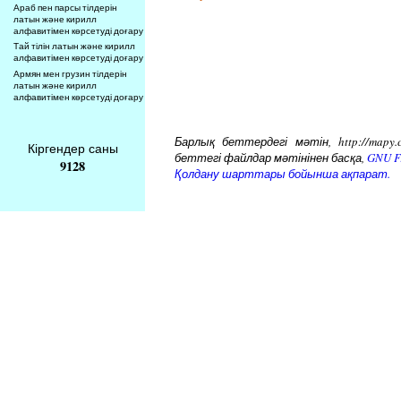
Араб пен парсы тілдерін
латын және кирилл
алфавитімен көрсетуді доғару
Тай тілін латын және кирилл
алфавитімен көрсетуді доғару
Армян мен грузин тілдерін
латын және кирилл
алфавитімен көрсетуді доғару
Барлық беттердегі мәтін, http://mapy.
Кіргендер саны
беттегі файлдар мәтінінен басқа,
GNU Fr
9128
Қолдану шарттары бойынша ақпарат.