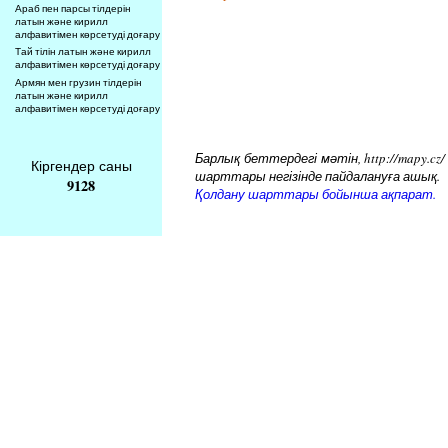
Араб пен парсы тілдерін
латын және кирилл
алфавитімен көрсетуді доғару
Тай тілін латын және кирилл
алфавитімен көрсетуді доғару
Армян мен грузин тілдерін
латын және кирилл
алфавитімен көрсетуді доғару
Барлық беттердегі мәтін, http://mapy.cz
Кіргендер саны
шарттары негізінде пайдалануға ашық.
9128
Қолдану шарттары бойынша ақпарат.