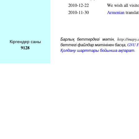
2010-12-22
We wish all visit
2010-11-30
Armenian
translat
Барлық беттердегі мәтін, http://mapy.
Кіргендер саны
беттегі файлдар мәтінінен басқа,
GNU Fr
9128
Қолдану шарттары бойынша ақпарат.