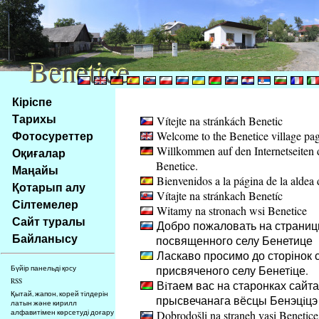
Benetice
Benetice
Na
Кіріспе
obsah
Тарихы
Vítejte na stránkách Benetic
stránky
Фотосуреттер
Welcome to the Benetice village pa
Klávesové
Willkommen auf den Internetseiten 
Оқиғалар
zkratky
Benetice.
na
Маңайы
Bienvenidos a la página de la aldea 
tomto
Қотарып алу
Vítajte na stránkach Benetíc
webu
Сілтемелер
Witamy na stronach wsi Benetice
-
Сайт туралы
Добро пожаловать на страниц
základní
Байланысу
посвященного селу Бенетице
Hlavní
Ласкаво просимо до сторінок с
strana
присвяченого селу Бенетiце.
Бүйір панельді қосу
RSS
Вiтаем вас на старонках сайта
Қытай, жапон, корей тілдерін
прысвечанага вёсцы Бенэцiцэ
латын және кирилл
алфавитімен көрсетуді доғару
Dobrodošli na straneh vasi Benetice