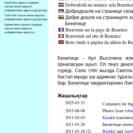
Араб пен парсы тілдерін
Dobrodošli na stranice sela Benetic
латын және кирилл
Добродошли на странице села
алфавитімен көрсетуді доғару
Тай тілін латын және кирилл
Добре дошли на страниците за
алфавитімен көрсетуді доғару
Бенетице
Армян мен грузин тілдерін
Bienvenu sur la page de Benetice
латын және кирилл
алфавитімен көрсету
Benvenuti sul sito di Benetice
Bem vindo à página da aldeia de Be
Бенетице – бұл Высочина өлке
орналасқан ауыл. Ол теңіз деңг
сүреді. Село 1980 жылда Светла
бастап мұнда үш адамнан тұраты
бар. Бенетице төңіректерінен Л
Жаңалықтар
2025-03-31
Containers for big
2015-08-08
Photos from
rebui
2011-02-03
Kazakh
translatio
2011-01-26
Бенетице селолы
2011-01-26 (2)
Bashkir
and
Azerb