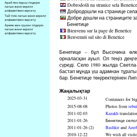
Араб пен парсы тілдерін
Dobrodošli na stranice sela Benetic
латын және кирилл
Добродошли на странице села
алфавитімен көрсету
Тай тілін латын және кирилл
Добре дошли на страниците за
алфавитімен көрсету
Бенетице
Армян мен грузин тілдерін
Bienvenu sur la page de Benetice
латын және кирилл
алфавитімен көрсету
Benvenuti sul sito di Benetice
Бенетице – бұл Высочина өлке
орналасқан ауыл. Ол теңіз деңг
сүреді. Село 1980 жылда Светла
бастап мұнда үш адамнан тұраты
бар. Бенетице төңіректерінен Л
Жаңалықтар
2025-03-31
Containers for big
2015-08-08
Photos from
rebui
2011-02-03
Kazakh
translatio
2011-01-26
Бенетице селолы
2011-01-26 (2)
Bashkir
and
Azerb
2010-12-22
We wish all visit