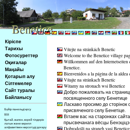
Benetice
Benetice
Na
Кіріспе
obsah
Тарихы
Vítejte na stránkách Benetic
stránky
Фотосуреттер
Welcome to the Benetice village pa
Klávesové
Willkommen auf den Internetseiten 
Оқиғалар
zkratky
Benetice.
na
Маңайы
Bienvenidos a la página de la aldea 
tomto
Қотарып алу
Vítajte na stránkach Benetíc
webu
Сілтемелер
Witamy na stronach wsi Benetice
-
Сайт туралы
Добро пожаловать на страниц
základní
Байланысу
посвященного селу Бенетице
Hlavní
Ласкаво просимо до сторінок с
strana
присвяченого селу Бенетiце.
Бүйір панельді қосу
RSS
Вiтаем вас на старонках сайта
Қытай, жапон, корей тілдерін
прысвечанага вёсцы Бенэцiцэ
латын және кирилл
алфавитімен көрсетуді доғару
Dobrodošli na straneh vasi Benetice