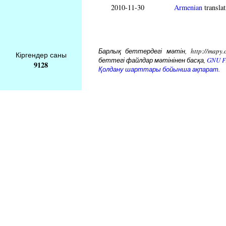
2010-11-30
Armenian
translat
Барлық беттердегі мәтін, http://mapy.
Кіргендер саны
беттегі файлдар мәтінінен басқа,
GNU Fr
9128
Қолдану шарттары бойынша ақпарат.