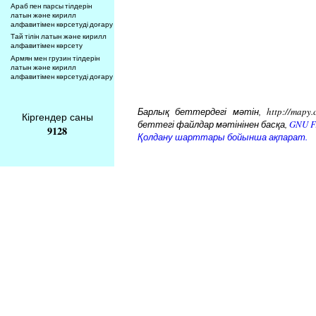
Араб пен парсы тілдерін
латын және кирилл
алфавитімен көрсетуді доғару
Тай тілін латын және кирилл
алфавитімен көрсету
Армян мен грузин тілдерін
латын және кирилл
алфавитімен көрсетуді доғару
Барлық беттердегі мәтін, http://mapy.
Кіргендер саны
беттегі файлдар мәтінінен басқа,
GNU Fr
9128
Қолдану шарттары бойынша ақпарат.