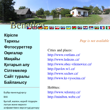
Benetice
Benetice
Na
Кіріспе
obsah
Тарихы
Page is not available
stránky
Фотосуреттер
Klávesové
Cities and places:
Оқиғалар
zkratky
http://www.svetlans.cz/
na
Маңайы
http://www.ledecns.cz/
tomto
http://www.obec-vilemovice.cz/
Қотарып алу
webu
http://pavlov.w1.cz/
Сілтемелер
http://www.sechov.cz/
-
Сайт туралы
http://www.kr-vysocina.cz/
základní
Байланысу
Hlavní
Hobbies:
strana
http://www.velorexy.cz/
Бүйір панельді қосу
http://minibox.webz.cz/
RSS
Қытай, жапон, корей тілдерін
латын және кирилл
алфавитімен көрсетуді доғару