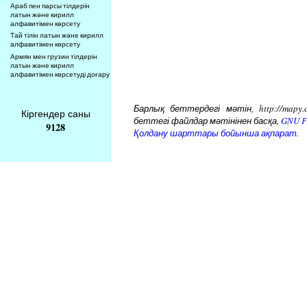
Араб пен парсы тілдерін
латын және кирилл
алфавитімен көрсету
Тай тілін латын және кирилл
алфавитімен көрсету
Армян мен грузин тілдерін
латын және кирилл
алфавитімен көрсетуді доғару
Барлық беттердегі мәтін, http://mapy.
Кіргендер саны
беттегі файлдар мәтінінен басқа,
GNU Fr
9128
Қолдану шарттары бойынша ақпарат.