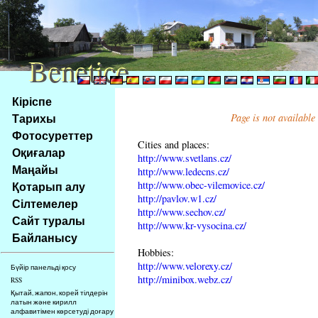
Benetice
Benetice
Na
Кіріспе
obsah
Тарихы
Page is not available
stránky
Фотосуреттер
Klávesové
Cities and places:
Оқиғалар
zkratky
http://www.svetlans.cz/
na
Маңайы
http://www.ledecns.cz/
tomto
http://www.obec-vilemovice.cz/
Қотарып алу
webu
http://pavlov.w1.cz/
Сілтемелер
http://www.sechov.cz/
-
Сайт туралы
http://www.kr-vysocina.cz/
základní
Байланысу
Hlavní
Hobbies:
strana
http://www.velorexy.cz/
Бүйір панельді қосу
http://minibox.webz.cz/
RSS
Қытай, жапон, корей тілдерін
латын және кирилл
алфавитімен көрсетуді доғару