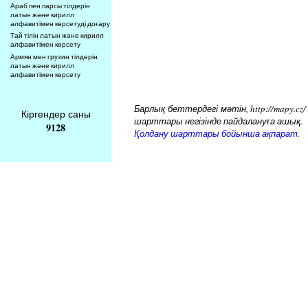
Араб пен парсы тілдерін
латын және кирилл
алфавитімен көрсетуді доғару
Тай тілін латын және кирилл
алфавитімен көрсету
Армян мен грузин тілдерін
латын және кирилл
алфавитімен көрсету
Барлық беттердегі мәтін, http://mapy.cz
Кіргендер саны
шарттары негізінде пайдалануға ашық.
9128
Қолдану шарттары бойынша ақпарат.