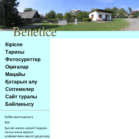
Benetice
Benetice
Na
Кіріспе
obsah
Тарихы
stránky
Фотосуреттер
Klávesové
Оқиғалар
zkratky
na
Маңайы
tomto
Қотарып алу
webu
Сілтемелер
-
Сайт туралы
základní
Байланысу
Hlavní
strana
Бүйір панельді қосу
RSS
Қытай, жапон, корей тілдерін
латын және кирилл
алфавитімен көрсетуді доғару