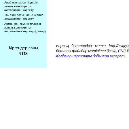
Араб пен парсы тілдерін
латын және кирилл
алфавитімен көрсету
Тай тілін латын және кирилл
алфавитімен көрсету
Армян мен грузин тілдерін
латын және кирилл
алфавитімен көрсетуді доғару
Барлық беттердегі мәтін, http://mapy.
Кіргендер саны
беттегі файлдар мәтінінен басқа,
GNU Fr
9128
Қолдану шарттары бойынша ақпарат.