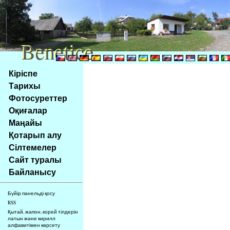
Benetice
Benetice
Na
Кіріспе
obsah
Тарихы
stránky
Фотосуреттер
Klávesové
Оқиғалар
zkratky
na
Маңайы
tomto
Қотарып алу
webu
Сілтемелер
-
Сайт туралы
základní
Байланысу
Hlavní
strana
Бүйір панельді қосу
RSS
Қытай, жапон, корей тілдерін
латын және кирилл
алфавитімен көрсету