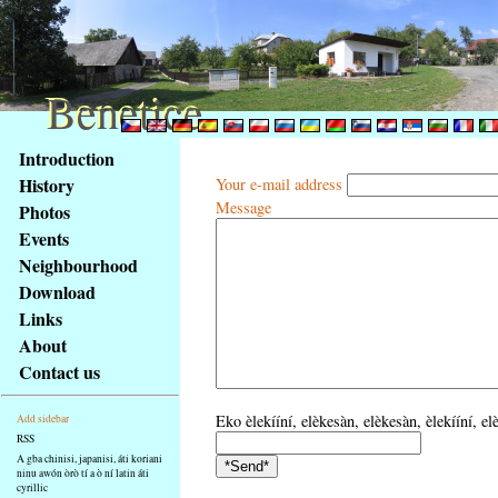
Benetice
Benetice
Na
Introduction
obsah
History
Your e-mail address
stránky
Message
Photos
Klávesové
Events
zkratky
na
Neighbourhood
tomto
Download
webu
Links
-
About
základní
Contact us
Hlavní
strana
Eko èlekííní, elèkesàn, elèkesàn, èlekííní, el
Add sidebar
RSS
A gba chinisi, japanisi, áti koriani
ninu awón òrò tí a ò ní latin áti
cyrillic