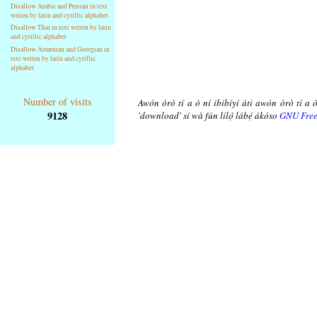
Disallow Arabic and Persian in text
writen by latin and cyrillic alphabet
Disallow Thai in text writen by latin
and cyrillic alphabet
Disallow Armenian and Georgian in
text writen by latin and cyrillic
alphabet
Number of visits
Awón òrò tí a ò ní ibibíyí áti awón òrò tí a ò
9128
'download' sí wà fún lílọ̀ lábẹ́ ákóso
GNU Free