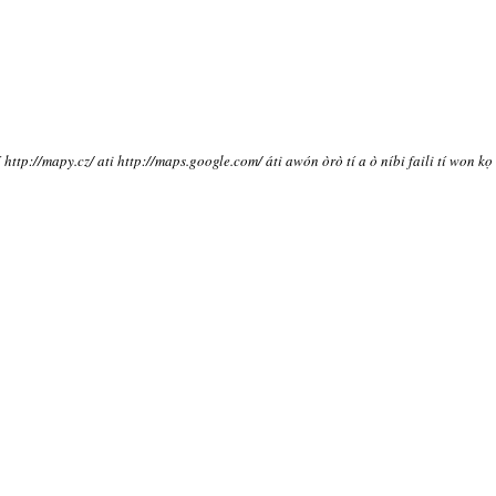
í http://mapy.cz/ ati http://maps.google.com/ áti awón òrò tí a ò níbi faili tí won kọ