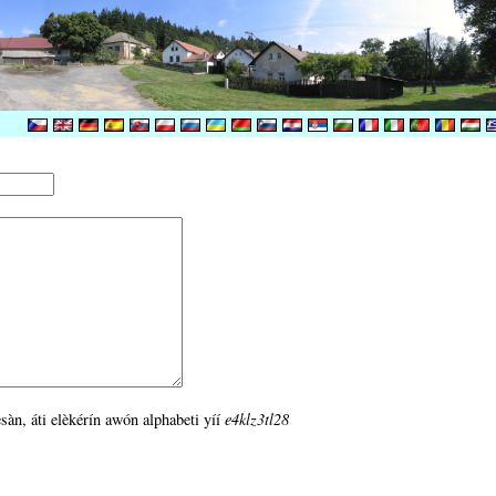
esàn, áti elèkérín awón alphabeti yíí
e4klz3tl28