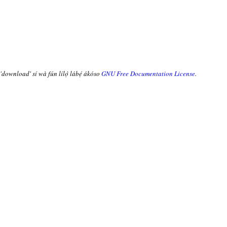
 'download' sí wà fún lílọ̀ lábẹ́ ákóso
GNU Free Documentation License
.