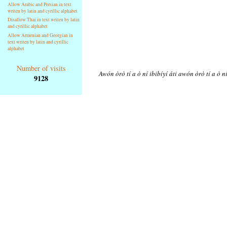
Allow Arabic and Persian in text
writen by latin and cyrillic alphabet
Disallow Thai in text writen by latin
and cyrillic alphabet
Allow Armenian and Georgian in
text writen by latin and cyrillic
alphabet
Number of visits
Awón òrò tí a ò ní ibibíyí áti awón òrò tí a ò n
9128