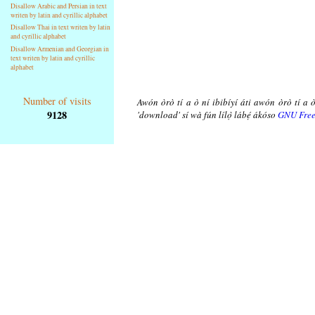
Disallow Arabic and Persian in text
writen by latin and cyrillic alphabet
Disallow Thai in text writen by latin
and cyrillic alphabet
Disallow Armenian and Georgian in
text writen by latin and cyrillic
alphabet
Number of visits
Awón òrò tí a ò ní ibibíyí áti awón òrò tí a ò
9128
'download' sí wà fún lílọ̀ lábẹ́ ákóso
GNU Free