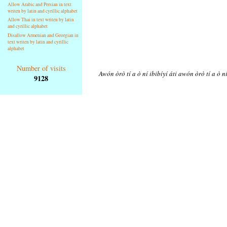
Allow Arabic and Persian in text
writen by latin and cyrillic alphabet
Allow Thai in text writen by latin
and cyrillic alphabet
Disallow Armenian and Georgian in
text writen by latin and cyrillic
alphabet
Number of visits
Awón òrò tí a ò ní ibibíyí áti awón òrò tí a ò n
9128