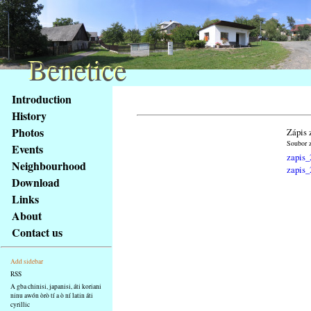
Benetice
Benetice
Na
Introduction
obsah
History
stránky
Photos
Zápis 
Klávesové
Soubor z
Events
zkratky
zapis_
na
Neighbourhood
zapis_
tomto
Download
webu
Links
-
About
základní
Contact us
Hlavní
strana
Add sidebar
RSS
A gba chinisi, japanisi, áti koriani
ninu awón òrò tí a ò ní latin áti
cyrillic