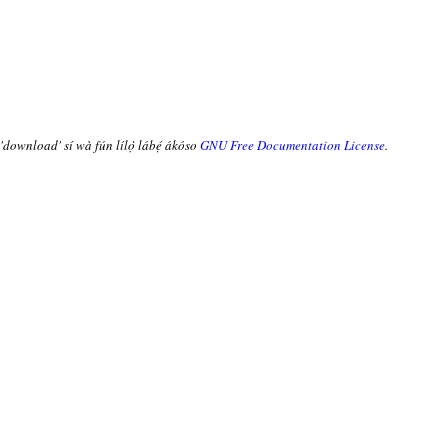
 'download' sí wà fún lílọ̀ lábẹ́ ákóso
GNU Free Documentation License
.