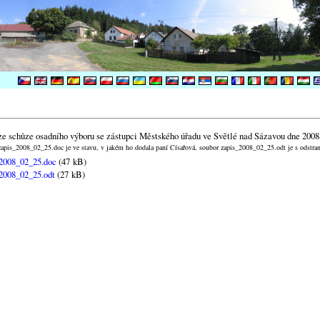
ze schůze osadního výboru se zástupci Městského úřadu ve Světlé nad Sázavou dne 2008
apis_2008_02_25.doc je ve stavu, v jakém ho dodala paní Císařová, soubor zapis_2008_02_25.odt je s odstr
2008_02_25.doc
(47 kB)
2008_02_25.odt
(27 kB)