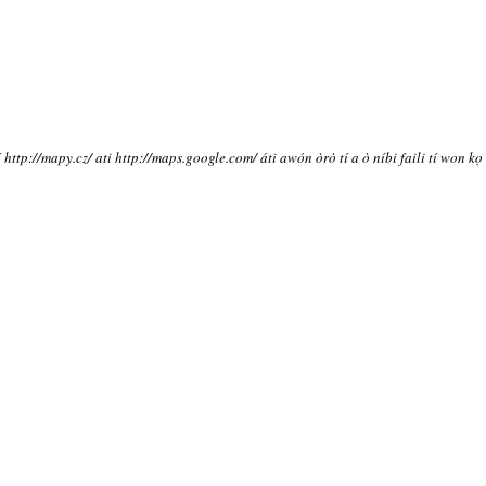
í http://mapy.cz/ ati http://maps.google.com/ áti awón òrò tí a ò níbi faili tí won kọ