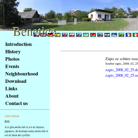
Benetice
Benetice
Na
Introduction
obsah
History
stránky
Photos
Zápis ze schůze osa
Klávesové
Soubor zapis_2008_02_25.
Events
zkratky
zapis_2008_02_25.d
na
Neighbourhood
zapis_2008_02_25.o
tomto
Download
webu
Links
-
About
základní
Contact us
Hlavní
strana
Add sidebar
RSS
A ò gba awón òrò tí a ò ní chinisi,
japanisi, áti koriani ninu awón òrò tí
a ò ní latin áti cyrillic