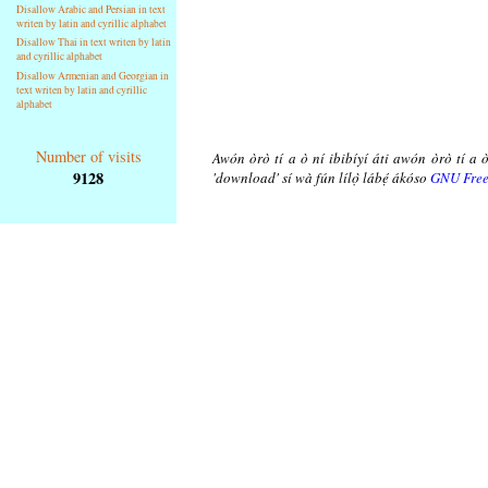
Disallow Arabic and Persian in text
writen by latin and cyrillic alphabet
Disallow Thai in text writen by latin
and cyrillic alphabet
Disallow Armenian and Georgian in
text writen by latin and cyrillic
alphabet
Number of visits
Awón òrò tí a ò ní ibibíyí áti awón òrò tí a ò
9128
'download' sí wà fún lílọ̀ lábẹ́ ákóso
GNU Free