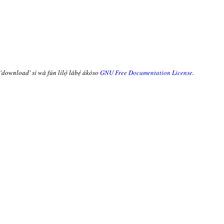
 'download' sí wà fún lílọ̀ lábẹ́ ákóso
GNU Free Documentation License
.