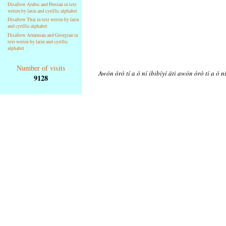
Disallow Arabic and Persian in text
writen by latin and cyrillic alphabet
Disallow Thai in text writen by latin
and cyrillic alphabet
Disallow Armenian and Georgian in
text writen by latin and cyrillic
alphabet
Number of visits
Awón òrò tí a ò ní ibibíyí áti awón òrò tí a ò n
9128