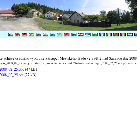
ze schůze osadního výboru se zástupci Městského úřadu ve Světlé nad Sázavou dne 2008
apis_2008_02_25.doc je ve stavu, v jakém ho dodala paní Císařová, soubor zapis_2008_02_25.odt je s odstr
2008_02_25.doc
(47 kB)
2008_02_25.odt
(27 kB)