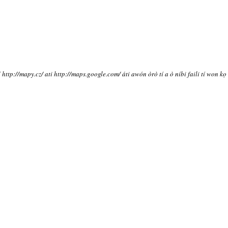
í http://mapy.cz/ ati http://maps.google.com/ áti awón òrò tí a ò níbi faili tí won kọ