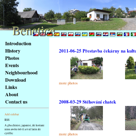
Benetice
Benetice
Na
Introduction
obsah
History
2011-06-25 Přestavba čekárny na kult
stránky
Photos
Klávesové
Events
zkratky
na
Neighbourhood
tomto
Download
more photos
webu
Links
-
About
základní
Contact us
2008-03-29 Stěhování chatek
Hlavní
strana
Add sidebar
RSS
A gba chinisi, japanisi, áti koriani
ninu awón òrò tí a ò ní latin áti
cyrillic
more photos