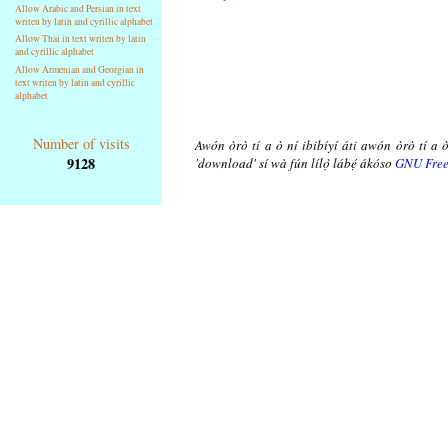
Allow Arabic and Persian in text
writen by latin and cyrillic alphabet
Allow Thai in text writen by latin
and cyrillic alphabet
Allow Armenian and Georgian in
text writen by latin and cyrillic
alphabet
Number of visits
Awón òrò tí a ò ní ibibíyí áti awón òrò tí a ò
9128
'download' sí wà fún lílọ̀ lábẹ́ ákóso
GNU Free