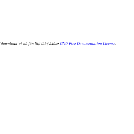
 'download' sí wà fún lílọ̀ lábẹ́ ákóso
GNU Free Documentation License
.