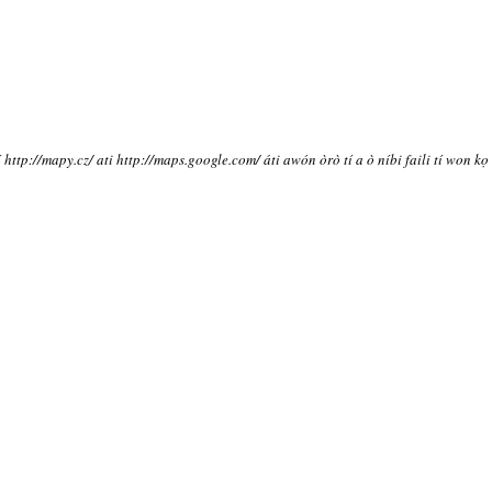
í http://mapy.cz/ ati http://maps.google.com/ áti awón òrò tí a ò níbi faili tí won kọ