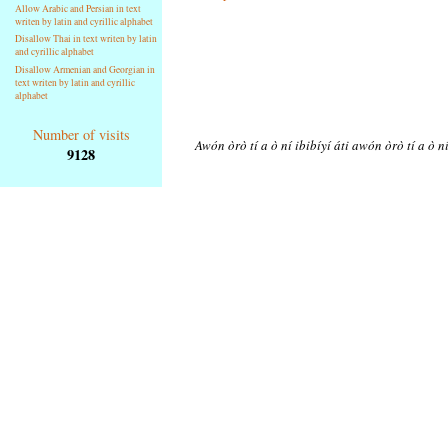
Allow Arabic and Persian in text
writen by latin and cyrillic alphabet
Disallow Thai in text writen by latin
and cyrillic alphabet
Disallow Armenian and Georgian in
text writen by latin and cyrillic
alphabet
Number of visits
Awón òrò tí a ò ní ibibíyí áti awón òrò tí a ò n
9128