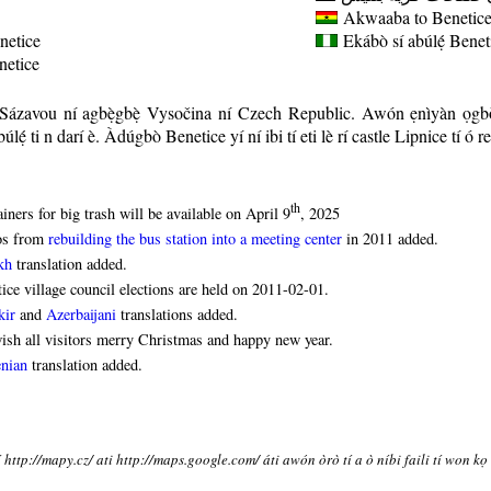
Akwaaba to Benetice 
netice
Ekábò sí abúlẹ́
Benet
enetice
d Sázavou ní agbẹ̀gbẹ̀ Vysočina ní Czech Republic. Awón ẹnìyàn ọgbò
úlẹ́
ti n darí è. Àdúgbò Benetice yí ní ibi tí eti lè rí castle Lipnice tí ó 
th
iners for big trash will be available on April 9
, 2025
os from
rebuilding the bus station into a meeting center
in 2011 added.
kh
translation added.
ice village council elections are held on 2011-02-01.
kir
and
Azerbaijani
translations added.
sh all visitors merry Christmas and happy new year.
nian
translation added.
í http://mapy.cz/ ati http://maps.google.com/ áti awón òrò tí a ò níbi faili tí won kọ