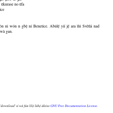
ɛkurase no ɛfa
ice
n ni wón n gbẹ̀ ní Benetice. Abúlẹ́
yíí jẹ́
ara ìlú Světlá nad
rewà gan.
 'download' sí wà fún lílọ̀ lábẹ́ ákóso
GNU Free Documentation License
.