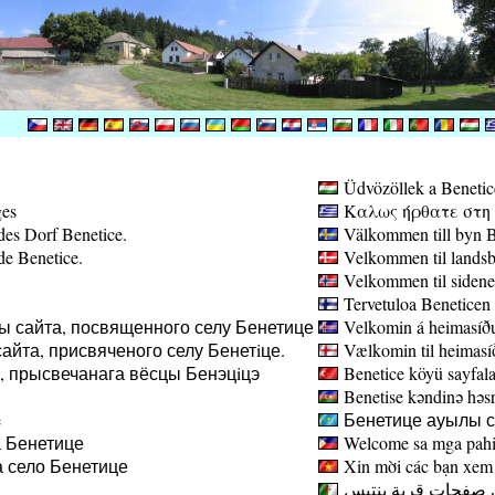
Üdvözöllek a Benetic
ges
Καλως ήρθατε στη σ
des Dorf Benetice.
Välkommen till byn B
de Benetice.
Velkommen til landsb
Velkommen til sidene
Tervetuloa Beneticen 
ы сайта, посвященного селу Бенетице
Velkomin á heimasíðu
айта, присвяченого селу Бенетiце.
Vælkomin til heimasíð
а, прысвечанага вёсцы Бенэцiцэ
Benetice köyü sayfala
Benetise kəndinə həsr 
e
Бенетице ауылы са
 Бенетице
Welcome sa mga pahin
 село Бенетице
Xin mời các bạn xem 
 صفحات قرية بنتيس