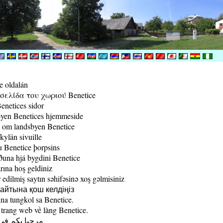
e oldalán
ελίδα του χωριού Benetice
enetices sidor
yen Benetices hjemmeside
 om landsbyen Benetice
kylän sivuille
 Benetice þorpsins
una hjá bygdini Benetice
rına hoş geldiniz
edilmiş saytın səhifəsinə xoş gəlmisiniz
йтына қош келдіңіз
a tungkol sa Benetice.
trang web về làng Benetice.
مرحبا بكم في