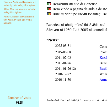
Disallow Arabic and Persian in text
Benvenuti sul sito di Benetice
writen by latin and cyrillic alphabet
Bem vindo à página da aldeia de Be
Allow Thai in text writen by latin
and cyrillic alphabet
Bine aţi venit pe site-ul localităţii B
Allow Armenian and Georgian in
text writen by latin and cyrillic
alphabet
Benetice ní abúlẹ́
nítòsí ìlú Světlá na
Sázavou ní 1980. Láti 2005 ni council ab
*News*
2025-03-31
Conta
2015-08-08
Phot
2011-02-03
Kaza
2011-01-26
Benet
2011-01-26 (2)
Bash
2010-12-22
We wi
2010-11-30
Arme
Number of visits
Awón òrò tí a ò ní ibibíyí áti awón òrò tí a ò n
9128