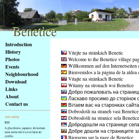
Benetice
Benetice
Na
Introduction
obsah
History
Vítejte na stránkách Benetic
stránky
Photos
Welcome to the Benetice village pa
Klávesové
Willkommen auf den Internetseiten 
Events
zkratky
Bienvenidos a la página de la aldea 
na
Neighbourhood
Vítajte na stránkach Benetíc
tomto
Download
Witamy na stronach wsi Benetice
webu
Links
Добро пожаловать на страниц
-
About
Ласкаво просимо до сторінок с
základní
Contact us
Вiтаем вас на старонках сайт
Hlavní
Dobrodošli na straneh vasi Benetice
strana
Dobrodošli na stranice sela Benetic
Add sidebar
RSS
Добродошли на странице села
A gba chinisi, japanisi, áti koriani
Добре дошли на страниците за
ninu awón òrò tí a ò ní latin áti
cyrillic
Bienvenu sur la page de Benetice