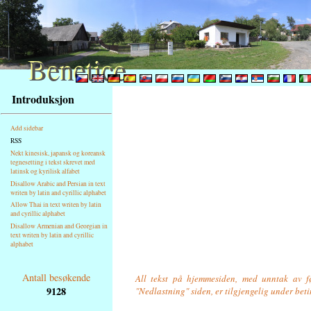
Benetice
Benetice
Na
Introduksjon
obsah
stránky
Add sidebar
Klávesové
RSS
zkratky
Nekt kinesisk, japansk og koreansk
tegnesetting i tekst skrevet med
na
latinsk og kyrilisk alfabet
tomto
Disallow Arabic and Persian in text
webu
writen by latin and cyrillic alphabet
Allow Thai in text writen by latin
-
and cyrillic alphabet
základní
Disallow Armenian and Georgian in
Hlavní
text writen by latin and cyrillic
alphabet
strana
Antall besøkende
All tekst på hjemmesiden, med unntak av føl
9128
"Nedlastning" siden, er tilgjengelig under bet