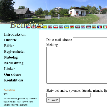
Benetice
Benetice
Na
Introduksjon
obsah
Historie
Din e-mail adresse
stránky
Melding
Bilder
Klávesové
Begivenheter
zkratky
na
Nabolag
tomto
Nedlastning
webu
Linker
-
Om sidene
základní
Kontakt oss
Hlavní
strana
Skriv det andre, syvende, åttende, niende, f
Add sidebar
RSS
Tillat kinesisk, japansk og koreansk
tegnesetting i tekst skrevet med
latinsk og kyrilisk alfabet