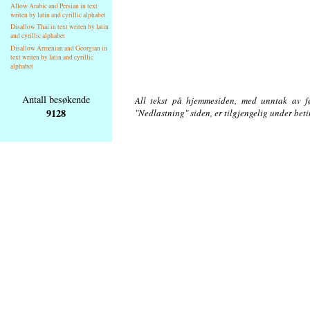
Allow Arabic and Persian in text
writen by latin and cyrillic alphabet
Disallow Thai in text writen by latin
and cyrillic alphabet
Disallow Armenian and Georgian in
text writen by latin and cyrillic
alphabet
Antall besøkende
All tekst på hjemmesiden, med unntak av føl
9128
"Nedlastning" siden, er tilgjengelig under bet