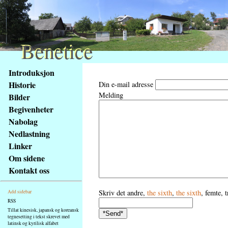
Benetice
Benetice
Na
Introduksjon
obsah
Historie
Din e-mail adresse
stránky
Melding
Bilder
Klávesové
Begivenheter
zkratky
na
Nabolag
tomto
Nedlastning
webu
Linker
-
Om sidene
základní
Kontakt oss
Hlavní
strana
Skriv det andre,
the sixth
,
the sixth
, femte, 
Add sidebar
RSS
Tillat kinesisk, japansk og koreansk
tegnesetting i tekst skrevet med
latinsk og kyrilisk alfabet