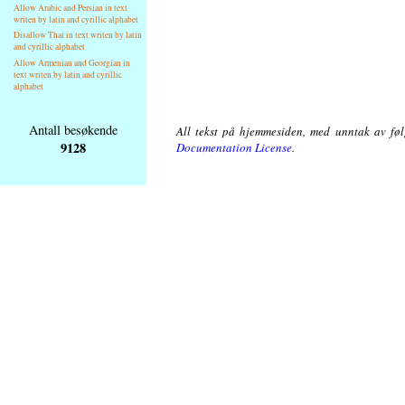
Allow Arabic and Persian in text
writen by latin and cyrillic alphabet
Disallow Thai in text writen by latin
and cyrillic alphabet
Allow Armenian and Georgian in
text writen by latin and cyrillic
alphabet
Antall besøkende
All tekst på hjemmesiden, med unntak av følg
9128
Documentation License
.