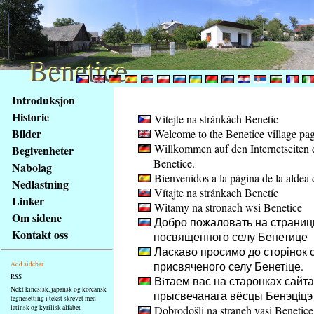
Benetice
Benetice
Na
Introduksjon
obsah
Historie
Vítejte na stránkách Benetic
stránky
Bilder
Welcome to the Benetice village pa
Klávesové
Willkommen auf den Internetseiten 
Begivenheter
zkratky
Benetice.
na
Nabolag
Bienvenidos a la página de la aldea 
tomto
Nedlastning
Vítajte na stránkach Benetíc
webu
Linker
Witamy na stronach wsi Benetice
-
Om sidene
Добро пожаловать на страниц
základní
Kontakt oss
посвященного селу Бенетице
Hlavní
Ласкаво просимо до сторінок с
strana
присвяченого селу Бенетiце.
Add sidebar
RSS
Вiтаем вас на старонках сайта
Nekt kinesisk, japansk og koreansk
прысвечанага вёсцы Бенэцiцэ
tegnesetting i tekst skrevet med
latinsk og kyrilisk alfabet
Dobrodošli na straneh vasi Benetice