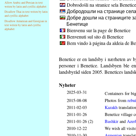
Allow Arabic and Persian in text
Dobrodošli na stranice sela Benetic
writen by latin and cyrillic alphabet
Добродошли на странице села
Disallow Thai in text writen by latin
and cyrillic alphabet
Добре дошли на страниците за
Disallow Armenian and Georgian in
Бенетице
text writen by latin and cyrillic
Bienvenu sur la page de Benetice
alphabet
Benvenuti sul sito di Benetice
Bem vindo à página da aldeia de Be
Benetice er en landsby i nærheten av b
personer i Benetice. Landsbyen ble en
landsbyråd siden 2005. Benetices landskap
Nyheter
2025-03-31
Containers for big
2015-08-08
Photos from
rebui
2011-02-03
Kazakh
translatio
2011-01-26
Benetice village c
2011-01-26 (2)
Bashkir
and
Azerb
2010-12-22
We wish all visit
2010-11-30
Armenian
translat