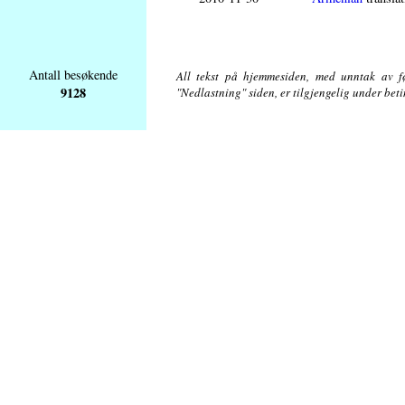
Antall besøkende
All tekst på hjemmesiden, med unntak av føl
9128
"Nedlastning" siden, er tilgjengelig under bet