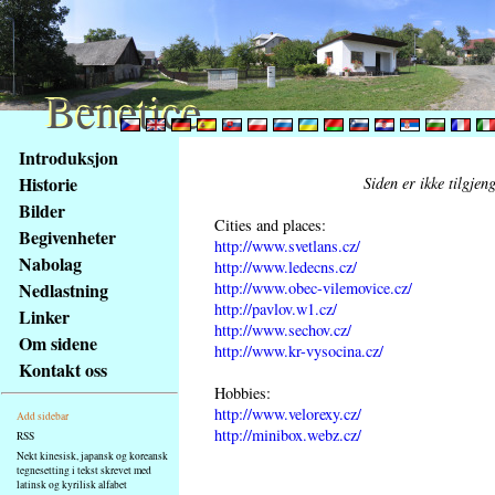
Benetice
Benetice
Na
Introduksjon
obsah
Historie
Siden er ikke tilgjen
stránky
Bilder
Klávesové
Cities and places:
Begivenheter
zkratky
http://www.svetlans.cz/
na
Nabolag
http://www.ledecns.cz/
tomto
http://www.obec-vilemovice.cz/
Nedlastning
webu
http://pavlov.w1.cz/
Linker
http://www.sechov.cz/
-
Om sidene
http://www.kr-vysocina.cz/
základní
Kontakt oss
Hlavní
Hobbies:
strana
http://www.velorexy.cz/
Add sidebar
http://minibox.webz.cz/
RSS
Nekt kinesisk, japansk og koreansk
tegnesetting i tekst skrevet med
latinsk og kyrilisk alfabet