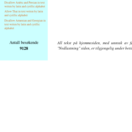
Disallow Arabic and Persian in text
writen by latin and cyrillic alphabet
Allow Thai in text writen by latin
and cyrillic alphabet
Disallow Armenian and Georgian in
text writen by latin and cyrillic
alphabet
Antall besøkende
All tekst på hjemmesiden, med unntak av føl
9128
"Nedlastning" siden, er tilgjengelig under bet