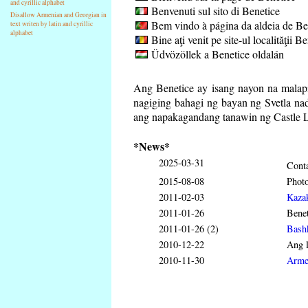
and cyrillic alphabet
Benvenuti sul sito di Benetice
Disallow Armenian and Georgian in
Bem vindo à página da aldeia de Be
text writen by latin and cyrillic
alphabet
Bine aţi venit pe site-ul localităţii B
Üdvözöllek a Benetice oldalán
Ang Benetice ay isang nayon na malapi
nagiging bahagi ng bayan ng Svetla na
ang napakagandang tanawin ng Castle L
*News*
2025-03-31
Conta
2015-08-08
Phot
2011-02-03
Kaza
2011-01-26
Benet
2011-01-26 (2)
Bash
2010-12-22
Ang 
2010-11-30
Arme