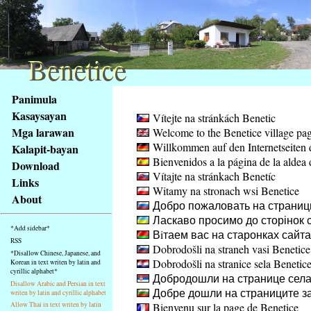
Benetice
Benetice
Na
Panimula
obsah
Kasaysayan
Vítejte na stránkách Benetic
stránky
Mga larawan
Welcome to the Benetice village pa
Klávesové
Willkommen auf den Internetseiten 
Kalapit-bayan
zkratky
Bienvenidos a la página de la aldea 
na
Download
Vítajte na stránkach Benetíc
tomto
Links
Witamy na stronach wsi Benetice
webu
About
Добро пожаловать на страниц
-
Ласкаво просимо до сторінок с
základní
*Add sidebar*
Вiтаем вас на старонках сайт
Hlavní
RSS
Dobrodošli na straneh vasi Benetice
strana
*Disallow Chinese, Japanese, and
Dobrodošli na stranice sela Benetic
Korean in text writen by latin and
cyrillic alphabet*
Добродошли на странице села
Disallow Arabic and Persian in text
Добре дошли на страниците за
writen by latin and cyrillic alphabet
Bienvenu sur la page de Benetice
Allow Thai in text writen by latin