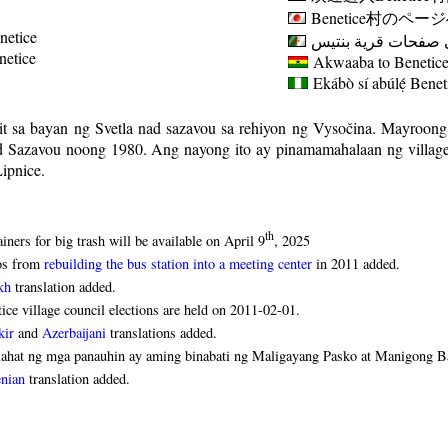
Benetice
村のページ
netice
 صفحات قرية بنتيس
enetice
Akwaaba to Benetice 
Ekábò sí abúlẹ́
Benet
t sa bayan ng Svetla nad sazavou sa rehiyon ng Vysočina. Mayroong 
d Sazavou noong 1980. Ang nayong ito ay pinamamahalaan ng village
ipnice.
th
iners for big trash will be available on April 9
, 2025
os from
rebuilding the bus station into a meeting center
in 2011 added.
kh
translation added.
ice village council elections are held on 2011-02-01.
kir
and
Azerbaijani
translations added.
lahat ng mga panauhin ay aming binabati ng Maligayang Pasko at Manigong 
nian
translation added.