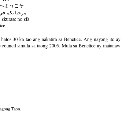
へようこそ
مرحبا بكم في
ɛkurase no ɛfa
ice
halos 30 ka tao ang nakatira sa Benetice. Ang nayong ito ay
 council simula sa taong 2005. Mula sa Benetice ay matanaw
Bagong Taon.