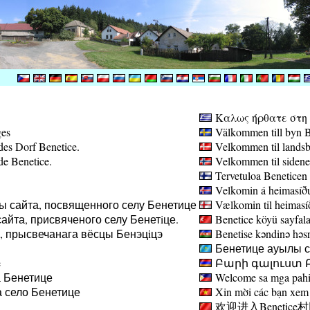
Καλως ήρθατε στη σ
ges
Välkommen till byn B
des Dorf Benetice.
Velkommen til landsb
de Benetice.
Velkommen til sidene
Tervetuloa Beneticen 
Velkomin á heimasíðu
ы сайта, посвященного селу Бенетице
Vælkomin til heimasíð
айта, присвяченого селу Бенетiце.
Benetice köyü sayfala
а, прысвечанага вёсцы Бенэцiцэ
Benetise kəndinə həsr 
Бенетице ауылы са
e
Բարի գալուստ Բ
 Бенетице
Welcome sa mga pahin
 село Бенетице
Xin mời các bạn xem 
欢迎进入Benetice