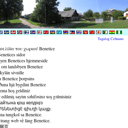
Tagalog
Cebuano
ελίδα του χωριού Benetice
enetices sidor
yen Benetices hjemmeside
 om landsbyen Benetice
kylän sivuille
 Benetice þorpsins
una hjá bygdini Benetice
rına hoş geldiniz
edilmiş saytın səhifəsinə xoş gəlmisiniz
йтына қош келдіңіз
ենետիցէ գիւղի կայք։
a tungkol sa Benetice.
trang web về làng Benetice.
村网页