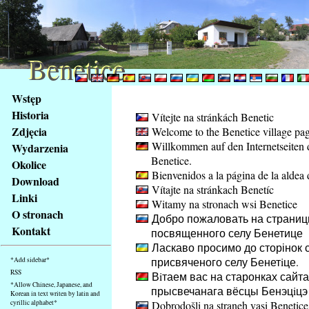
Benetice
Benetice
Na
Wstęp
obsah
Historia
Vítejte na stránkách Benetic
stránky
Zdjęcia
Welcome to the Benetice village pa
Klávesové
Willkommen auf den Internetseiten 
Wydarzenia
zkratky
Benetice.
na
Okolice
Bienvenidos a la página de la aldea 
tomto
Download
Vítajte na stránkach Benetíc
webu
Linki
Witamy na stronach wsi Benetice
-
O stronach
Добро пожаловать на страниц
základní
Kontakt
посвященного селу Бенетице
Hlavní
Ласкаво просимо до сторінок с
strana
присвяченого селу Бенетiце.
*Add sidebar*
RSS
Вiтаем вас на старонках сайта
*Allow Chinese, Japanese, and
прысвечанага вёсцы Бенэцiцэ
Korean in text writen by latin and
cyrillic alphabet*
Dobrodošli na straneh vasi Benetice