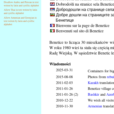
Disallow Arabic and Persian in text
Dobrodošli na stranice sela Benetic
writen by latin and cyrillic alphabet
Добродошли на странице села
Allow Thai in text writen by latin
and cyrillic alphabet
Добре дошли на страниците за
Allow Armenian and Georgian in
Бенетице
text writen by latin and cyrillic
Bienvenu sur la page de Benetice
alphabet
Benvenuti sul sito di Benetice
Benetice to licząca 30 mieszkańców wi
W roku 1980 wieś ta stała się częścią m
Radę Wiejską. W sąsiedztwie Benetic l
Wiadomości
2025-03-31
Containers for big
2015-08-08
Photos from
rebui
2011-02-03
Kazakh
translatio
2011-01-26
Benetice village c
2011-01-26 (2)
Bashkir
and
Azerb
2010-12-22
We wish all visit
2010-11-30
Armenian
translat