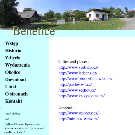
Benetice
Benetice
Na
Wstęp
obsah
Historia
stránky
Zdjęcia
Klávesové
Cities and places:
Wydarzenia
zkratky
http://www.svetlans.cz/
na
Okolice
http://www.ledecns.cz/
tomto
http://www.obec-vilemovice.cz/
Download
webu
http://pavlov.w1.cz/
Linki
http://www.sechov.cz/
-
O stronach
http://www.kr-vysocina.cz/
základní
Kontakt
Hlavní
Hobbies:
strana
http://www.velorexy.cz/
*Add sidebar*
http://minibox.webz.cz/
RSS
*Allow Chinese, Japanese, and
Korean in text writen by latin and
cyrillic alphabet*