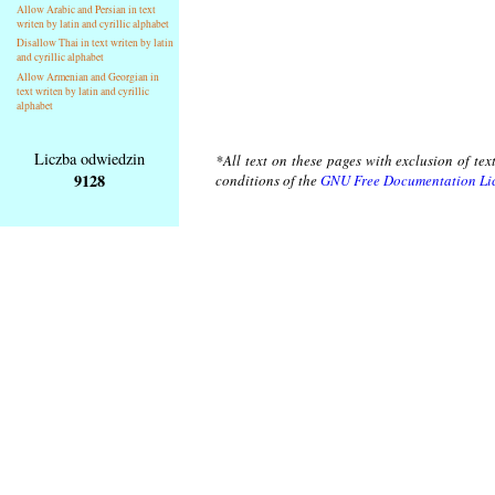
Allow Arabic and Persian in text
writen by latin and cyrillic alphabet
Disallow Thai in text writen by latin
and cyrillic alphabet
Allow Armenian and Georgian in
text writen by latin and cyrillic
alphabet
Liczba odwiedzin
*All text on these pages with exclusion of te
9128
conditions of the
GNU Free Documentation Li