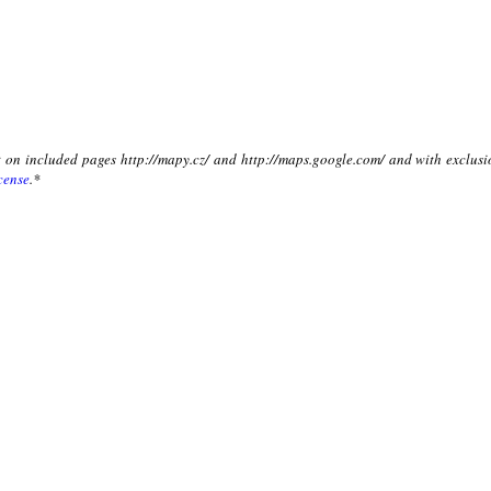
xt on included pages http://mapy.cz/ and http://maps.google.com/ and with exclusi
cense
.*