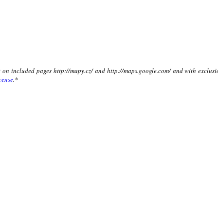
xt on included pages http://mapy.cz/ and http://maps.google.com/ and with exclusi
cense
.*