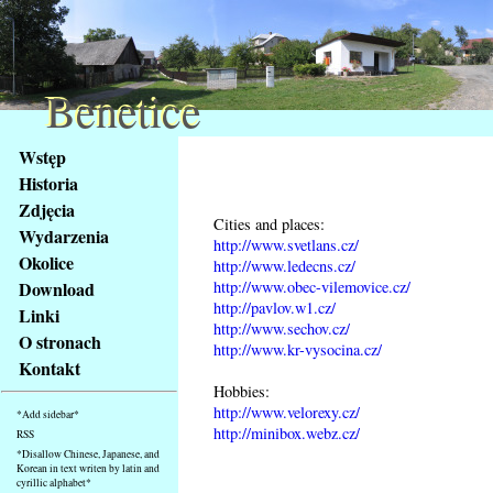
Benetice
Benetice
Na
Wstęp
obsah
Historia
stránky
Zdjęcia
Klávesové
Cities and places:
Wydarzenia
zkratky
http://www.svetlans.cz/
na
Okolice
http://www.ledecns.cz/
tomto
http://www.obec-vilemovice.cz/
Download
webu
http://pavlov.w1.cz/
Linki
http://www.sechov.cz/
-
O stronach
http://www.kr-vysocina.cz/
základní
Kontakt
Hlavní
Hobbies:
strana
http://www.velorexy.cz/
*Add sidebar*
http://minibox.webz.cz/
RSS
*Disallow Chinese, Japanese, and
Korean in text writen by latin and
cyrillic alphabet*