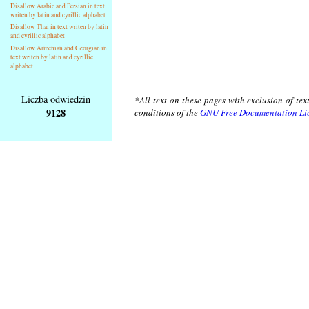
Disallow Arabic and Persian in text
writen by latin and cyrillic alphabet
Disallow Thai in text writen by latin
and cyrillic alphabet
Disallow Armenian and Georgian in
text writen by latin and cyrillic
alphabet
Liczba odwiedzin
*All text on these pages with exclusion of te
9128
conditions of the
GNU Free Documentation Li