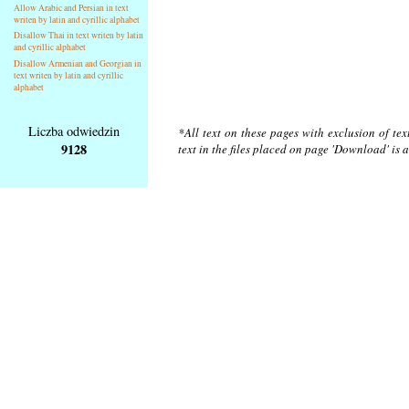
Allow Arabic and Persian in text
writen by latin and cyrillic alphabet
Disallow Thai in text writen by latin
and cyrillic alphabet
Disallow Armenian and Georgian in
text writen by latin and cyrillic
alphabet
Liczba odwiedzin
*All text on these pages with exclusion of te
9128
text in the files placed on page 'Download' is 