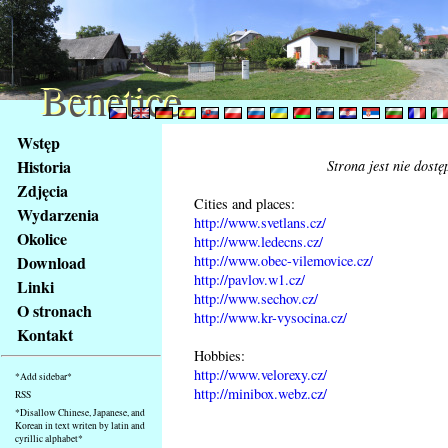
Benetice
Benetice
Na
Wstęp
obsah
Historia
Strona jest nie dost
stránky
Zdjęcia
Klávesové
Cities and places:
Wydarzenia
zkratky
http://www.svetlans.cz/
na
Okolice
http://www.ledecns.cz/
tomto
http://www.obec-vilemovice.cz/
Download
webu
http://pavlov.w1.cz/
Linki
http://www.sechov.cz/
-
O stronach
http://www.kr-vysocina.cz/
základní
Kontakt
Hlavní
Hobbies:
strana
http://www.velorexy.cz/
*Add sidebar*
http://minibox.webz.cz/
RSS
*Disallow Chinese, Japanese, and
Korean in text writen by latin and
cyrillic alphabet*