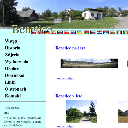
Benetice
Benetice
Na
Wstęp
obsah
Historia
Benetice na jaře
stránky
Zdjęcia
Klávesové
Wydarzenia
zkratky
na
Okolice
tomto
Download
więcej zdjęć
webu
Linki
-
O stronach
základní
Kontakt
Benetice v létě
Hlavní
strana
*Add sidebar*
RSS
*Disallow Chinese, Japanese, and
Korean in text writen by latin and
cyrillic alphabet*
więcej zdjęć