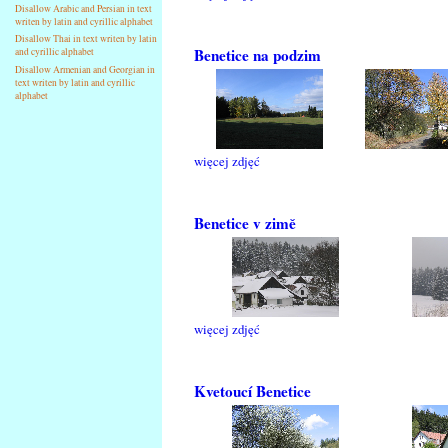
Disallow Arabic and Persian in text
writen by latin and cyrillic alphabet
Disallow Thai in text writen by latin
Benetice na podzim
and cyrillic alphabet
Disallow Armenian and Georgian in
text writen by latin and cyrillic
alphabet
więcej zdjęć
Benetice v zimě
więcej zdjęć
Kvetoucí Benetice