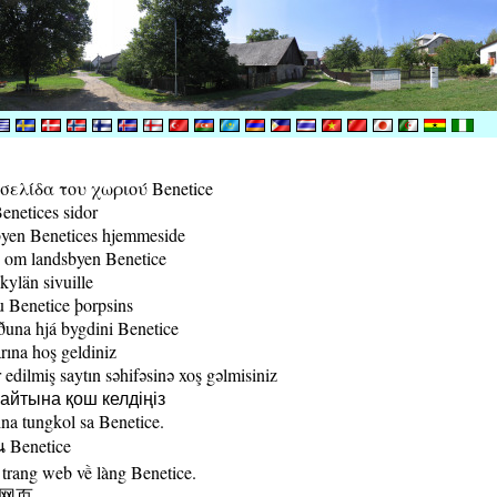
ελίδα του χωριού Benetice
enetices sidor
yen Benetices hjemmeside
 om landsbyen Benetice
kylän sivuille
 Benetice þorpsins
una hjá bygdini Benetice
rına hoş geldiniz
edilmiş saytın səhifəsinə xoş gəlmisiniz
йтына қош келдіңіз
a tungkol sa Benetice.
น Benetice
trang web về làng Benetice.
村网页