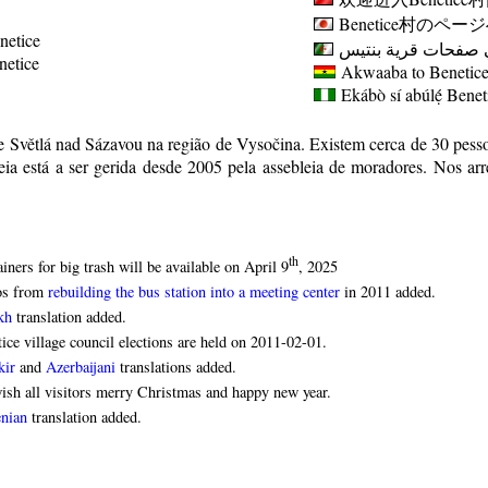
Benetice
村のページ
netice
 صفحات قرية بنتيس
enetice
Akwaaba to Benetice 
Ekábò sí abúlẹ́
Benet
de Světlá nad Sázavou na região de Vysočina. Existem cerca de 30 pess
a está a ser gerida desde 2005 pela assebleia de moradores. Nos arr
th
iners for big trash will be available on April 9
, 2025
os from
rebuilding the bus station into a meeting center
in 2011 added.
kh
translation added.
ice village council elections are held on 2011-02-01.
kir
and
Azerbaijani
translations added.
sh all visitors merry Christmas and happy new year.
nian
translation added.