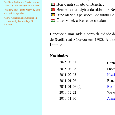
Disallow Arabic and Persian in text
Benvenuti sul sito di Benetice
writen by latin and cyrillic alphabet
Bem vindo à página da aldeia de Be
Disallow Thai in text writen by latin
and cyrillic alphabet
Bine aţi venit pe site-ul localităţii B
Allow Armenian and Georgian in
Üdvözöllek a Benetice oldalán
text writen by latin and cyrillic
alphabet
Benetice é uma aldeia perto da cidade 
de Světlá nad Sázavou em 1980. A aldei
Lipnice.
Novidades
2025-03-31
Conta
2015-08-08
Phot
2011-02-03
Kaza
2011-01-26
Benet
2011-01-26 (2)
Bash
2010-12-22
We wi
2010-11-30
Arme