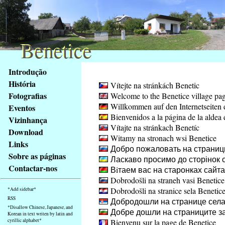
Benetice
Benetice
Na
Introdução
obsah
História
Vítejte na stránkách Benetic
stránky
Fotografias
Welcome to the Benetice village pa
Klávesové
Willkommen auf den Internetseiten 
Eventos
zkratky
Bienvenidos a la página de la aldea 
na
Vizinhança
Vítajte na stránkach Benetíc
tomto
Download
Witamy na stronach wsi Benetice
webu
Links
Добро пожаловать на страниц
-
Sobre as páginas
Ласкаво просимо до сторінок с
základní
Contactar-nos
Вiтаем вас на старонках сайт
Hlavní
Dobrodošli na straneh vasi Benetice
strana
Dobrodošli na stranice sela Benetic
*Add sidebar*
RSS
Добродошли на странице села
*Disallow Chinese, Japanese, and
Добре дошли на страниците за
Korean in text writen by latin and
cyrillic alphabet*
Bienvenu sur la page de Benetice