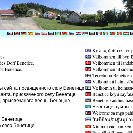
Καλως ήρθατε στη σ
ges
Välkommen till byn B
des Dorf Benetice.
Velkommen til landsb
de Benetice.
Velkommen til sidene
Tervetuloa Beneticen 
Velkomin á heimasíðu
ы сайта, посвященного селу Бенетице
Vælkomin til heimasíð
айта, присвяченого селу Бенетiце.
Benetice köyü sayfala
а, прысвечанага вёсцы Бенэцiцэ
Benetise kəndinə həsr 
Бенетице ауылы са
e
Welcome sa mga pahin
 Бенетице
ยินดีต้อนรับสู่หมู่บ้า
 село Бенетице
Xin mời các bạn xem 
欢迎进入Benetice