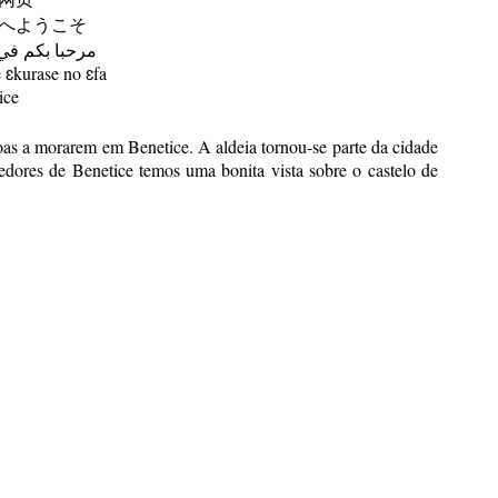
へようこそ
مرحبا بكم في
ɛkurase no ɛfa
ice
oas a morarem em Benetice. A aldeia tornou-se parte da cidade
edores de Benetice temos uma bonita vista sobre o castelo de