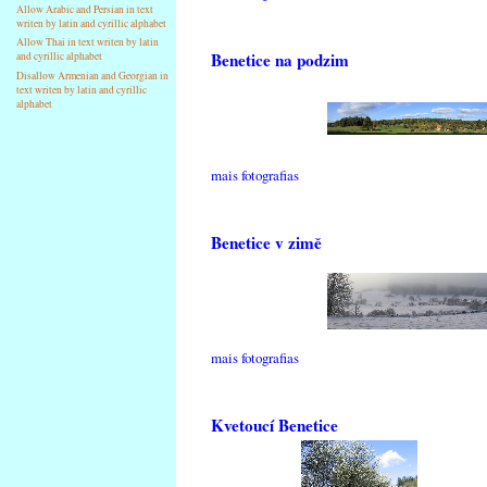
Allow Arabic and Persian in text
writen by latin and cyrillic alphabet
Allow Thai in text writen by latin
Benetice na podzim
and cyrillic alphabet
Disallow Armenian and Georgian in
text writen by latin and cyrillic
alphabet
mais fotografias
Benetice v zimě
mais fotografias
Kvetoucí Benetice