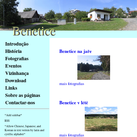
Benetice
Benetice
Na
Introdução
obsah
História
Benetice na jaře
stránky
Fotografias
Klávesové
Eventos
zkratky
na
Vizinhança
tomto
Download
mais fotografias
webu
Links
-
Sobre as páginas
základní
Contactar-nos
Benetice v létě
Hlavní
strana
*Add sidebar*
RSS
*Allow Chinese, Japanese, and
Korean in text writen by latin and
cyrillic alphabet*
mais fotografias