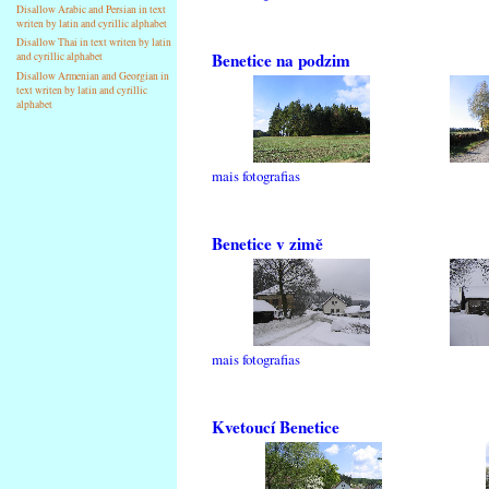
Disallow Arabic and Persian in text
writen by latin and cyrillic alphabet
Disallow Thai in text writen by latin
Benetice na podzim
and cyrillic alphabet
Disallow Armenian and Georgian in
text writen by latin and cyrillic
alphabet
mais fotografias
Benetice v zimě
mais fotografias
Kvetoucí Benetice