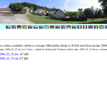
ze schůze osadního výboru se zástupci Městského úřadu ve Světlé nad Sázavou dne 2008
apis_2008_02_25.doc je ve stavu, v jakém ho dodala paní Císařová, soubor zapis_2008_02_25.odt je s odstr
2008_02_25.doc
(47 kB)
2008_02_25.odt
(27 kB)