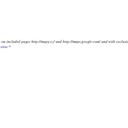
xt on included pages http://mapy.cz/ and http://maps.google.com/ and with exclusi
cense
.*