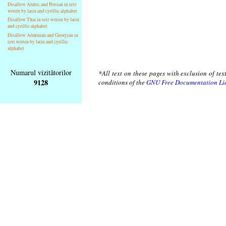
Disallow Arabic and Persian in text
writen by latin and cyrillic alphabet
Disallow Thai in text writen by latin
and cyrillic alphabet
Disallow Armenian and Georgian in
text writen by latin and cyrillic
alphabet
Numarul vizitătorilor
*All text on these pages with exclusion of te
9128
conditions of the
GNU Free Documentation Li