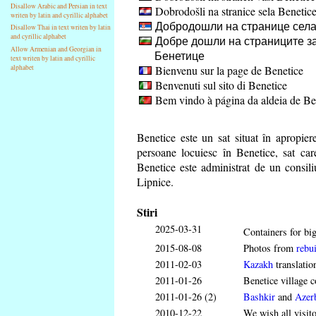
Disallow Arabic and Persian in text
Dobrodošli na stranice sela Benetic
writen by latin and cyrillic alphabet
Добродошли на странице села
Disallow Thai in text writen by latin
and cyrillic alphabet
Добре дошли на страниците за
Allow Armenian and Georgian in
Бенетице
text writen by latin and cyrillic
Bienvenu sur la page de Benetice
alphabet
Benvenuti sul sito di Benetice
Bem vindo à página da aldeia de Be
Benetice este un sat situat în apropi
persoane locuiesc în Benetice, sat ca
Benetice este administrat de un consili
Lipnice.
Stiri
2025-03-31
Containers for big
2015-08-08
Photos from
rebui
2011-02-03
Kazakh
translatio
2011-01-26
Benetice village c
2011-01-26 (2)
Bashkir
and
Azerb
2010-12-22
We wish all visit