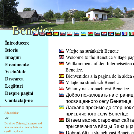
Benetice
Benetice
Na
Întroducere
obsah
Istorie
Vítejte na stránkách Benetic
stránky
Imagini
Welcome to the Benetice village pa
Klávesové
Willkommen auf den Internetseiten 
Evenimente
zkratky
Benetice.
na
Vecinătate
Bienvenidos a la página de la aldea 
tomto
Descarca
Vítajte na stránkach Benetíc
webu
Legături
Witamy na stronach wsi Benetice
-
Despre pagini
Добро пожаловать на страниц
základní
Contactaţi-ne
посвященного селу Бенетице
Hlavní
Ласкаво просимо до сторінок с
strana
присвяченого селу Бенетiце.
Add sidebar
RSS
Вiтаем вас на старонках сайта
Disallow Chinese, Japanese, and
прысвечанага вёсцы Бенэцiцэ
Korean in text writen by latin and
cyrillic alphabet
Dobrodošli na straneh vasi Benetice