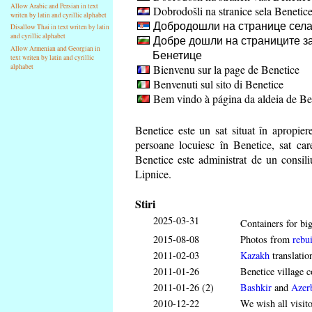
Allow Arabic and Persian in text
Dobrodošli na stranice sela Benetic
writen by latin and cyrillic alphabet
Добродошли на странице села
Disallow Thai in text writen by latin
and cyrillic alphabet
Добре дошли на страниците за
Allow Armenian and Georgian in
Бенетице
text writen by latin and cyrillic
Bienvenu sur la page de Benetice
alphabet
Benvenuti sul sito di Benetice
Bem vindo à página da aldeia de Be
Benetice este un sat situat în apropi
persoane locuiesc în Benetice, sat ca
Benetice este administrat de un consili
Lipnice.
Stiri
2025-03-31
Containers for big
2015-08-08
Photos from
rebui
2011-02-03
Kazakh
translatio
2011-01-26
Benetice village c
2011-01-26 (2)
Bashkir
and
Azerb
2010-12-22
We wish all visit