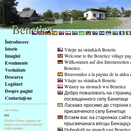
Benetice
Benetice
Na
Întroducere
obsah
Istorie
Vítejte na stránkách Benetic
stránky
Imagini
Welcome to the Benetice village pa
Klávesové
Willkommen auf den Internetseiten 
Evenimente
zkratky
Benetice.
na
Vecinătate
Bienvenidos a la página de la aldea 
tomto
Descarca
Vítajte na stránkach Benetíc
webu
Legături
Witamy na stronach wsi Benetice
-
Despre pagini
Добро пожаловать на страниц
základní
Contactaţi-ne
посвященного селу Бенетице
Hlavní
Ласкаво просимо до сторінок с
strana
присвяченого селу Бенетiце.
Add sidebar
RSS
Вiтаем вас на старонках сайта
Disallow Chinese, Japanese, and
прысвечанага вёсцы Бенэцiцэ
Korean in text writen by latin and
cyrillic alphabet
Dobrodošli na straneh vasi Benetice