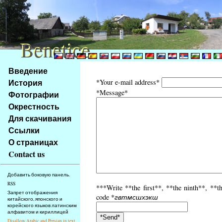
Benetice
Benetice
Na
Введение
obsah
История
*Your e-mail address*
stránky
*Message*
Фотографии
Klávesové
Окрестность
zkratky
na
Для скачивания
tomto
Ссылки
webu
О страницах
-
Contact us
základní
Hlavní
Добавить боковую панель.
strana
RSS
***Write **the first**, **the ninth**, **t
Запрет отображения
code *
гвтмсшхэкш
китайского, японского и
корейского языков латинским
алфавитом и кириллицей
Disallow Arabic and Persian in text