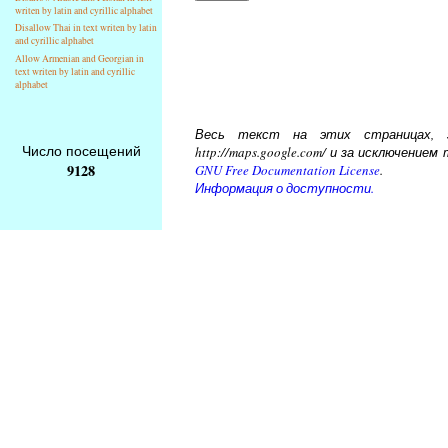
writen by latin and cyrillic alphabet
Disallow Thai in text writen by latin
and cyrillic alphabet
Allow Armenian and Georgian in
text writen by latin and cyrillic
alphabet
Весь текст на этих страницах, за
Число посещений
http://maps.google.com/ и за исключени
9128
GNU Free Documentation License
.
Информация о доступности.