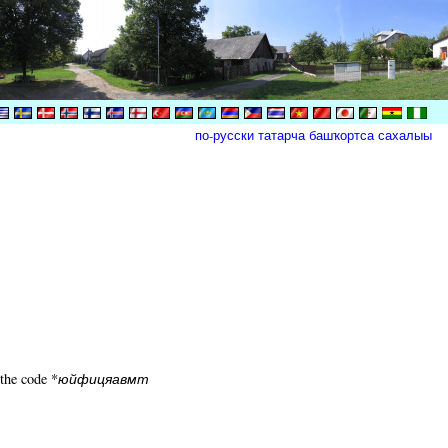
по-русски
татарча
башҡортса
сахалыы
 the code *
юйфицяавмт