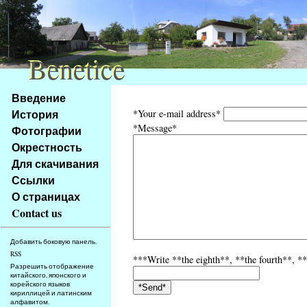
Benetice
Benetice
Na
Введение
obsah
История
*Your e-mail address*
stránky
*Message*
Фотографии
Klávesové
Окрестность
zkratky
na
Для скачивания
tomto
Ссылки
webu
О страницах
-
Contact us
základní
Hlavní
Добавить боковую панель.
strana
RSS
***Write **the eighth**, **the fourth**, **t
Разрешить отображение
китайского, японского и
корейского языков
кириллицей и латинским
алфавитом.