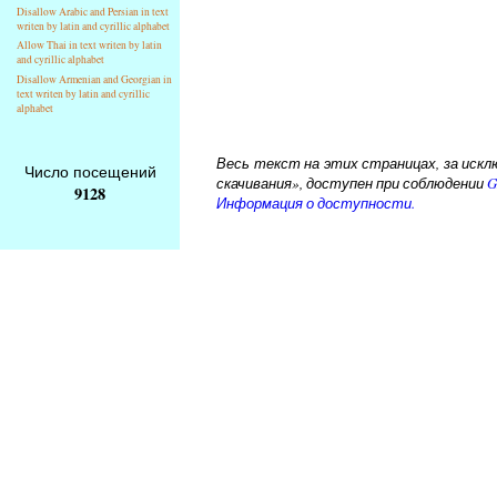
Disallow Arabic and Persian in text
writen by latin and cyrillic alphabet
Allow Thai in text writen by latin
and cyrillic alphabet
Disallow Armenian and Georgian in
text writen by latin and cyrillic
alphabet
Весь текст на этих страницах, за исклю
Число посещений
скачивания», доступен при соблюдении
G
9128
Информация о доступности.