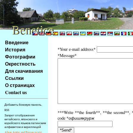
Benetice
Benetice
Na
Введение
obsah
История
*Your e-mail address*
stránky
*Message*
Фотографии
Klávesové
Окрестность
zkratky
na
Для скачивания
tomto
Ссылки
webu
О страницах
-
Contact us
základní
Hlavní
Добавить боковую панель.
strana
RSS
***Write **the fourth**, **the second**, **
Запрет отображения
code *
офишякрурж
китайского, японского и
корейского языков латинским
алфавитом и кириллицей
Allow Arabic and Persian in text