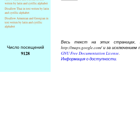
writen by latin and cyrillic alphabet
Disallow Thai in text writen by latin
and cyrillic alphabet
Disallow Armenian and Georgian in
text writen by latin and cyrillic
alphabet
Весь текст на этих страницах, за
Число посещений
http://maps.google.com/ и за исключени
9128
GNU Free Documentation License
.
Информация о доступности.