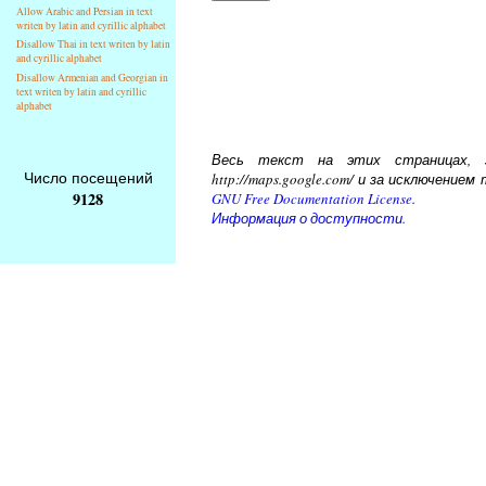
Allow Arabic and Persian in text
writen by latin and cyrillic alphabet
Disallow Thai in text writen by latin
and cyrillic alphabet
Disallow Armenian and Georgian in
text writen by latin and cyrillic
alphabet
Весь текст на этих страницах, за
Число посещений
http://maps.google.com/ и за исключени
9128
GNU Free Documentation License
.
Информация о доступности.