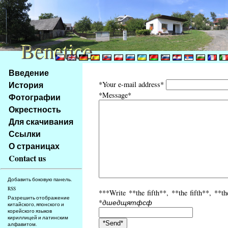
Benetice
Benetice
Na
Введение
obsah
История
*Your e-mail address*
stránky
*Message*
Фотографии
Klávesové
Окрестность
zkratky
na
Для скачивания
tomto
Ссылки
webu
О страницах
-
Contact us
základní
Hlavní
Добавить боковую панель.
strana
RSS
***Write **the fifth**, **the fifth**, **th
Разрешить отображение
*
дшедщятфсф
китайского, японского и
корейского языков
кириллицей и латинским
алфавитом.