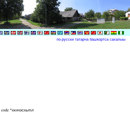
по-русски
татарча
башҡортса
сахалыы
e code *
хкхчэсхьтл