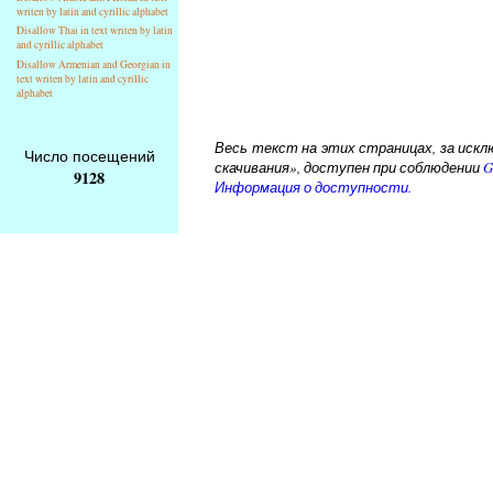
writen by latin and cyrillic alphabet
Disallow Thai in text writen by latin
and cyrillic alphabet
Disallow Armenian and Georgian in
text writen by latin and cyrillic
alphabet
Весь текст на этих страницах, за исклю
Число посещений
скачивания», доступен при соблюдении
G
9128
Информация о доступности.