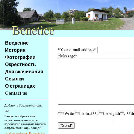
Benetice
Benetice
Na
Введение
obsah
История
*Your e-mail address*
stránky
*Message*
Фотографии
Klávesové
Окрестность
zkratky
na
Для скачивания
tomto
Ссылки
webu
О страницах
-
Contact us
základní
Hlavní
Добавить боковую панель.
strana
RSS
***Write **the first**, **the eighth**, **th
Запрет отображения
китайского, японского и
корейского языков латинским
алфавитом и кириллицей
Disallow Arabic and Persian in text