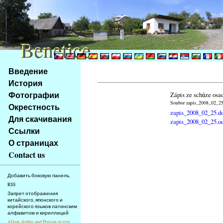
Benetice
Benetice
Na
Введение
obsah
История
stránky
Фотографии
Zápis ze schůze osa
Klávesové
Soubor zapis_2008_02_25.
Окрестность
zkratky
zapis_2008_02_25.d
na
Для скачивания
zapis_2008_02_25.o
tomto
Ссылки
webu
О страницах
-
Contact us
základní
Hlavní
Добавить боковую панель.
strana
RSS
Запрет отображения
китайского, японского и
корейского языков латинским
алфавитом и кириллицей
Allow Arabic and Persian in text