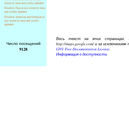
writen by latin and cyrillic alphabet
Disallow Thai in text writen by latin
and cyrillic alphabet
Disallow Armenian and Georgian in
text writen by latin and cyrillic
alphabet
Весь текст на этих страницах, за
Число посещений
http://maps.google.com/ и за исключени
9128
GNU Free Documentation License
.
Информация о доступности.