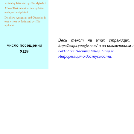
writen by latin and cyrillic alphabet
Allow Thai in text writen by latin
and cyrillic alphabet
Disallow Armenian and Georgian in
text writen by latin and cyrillic
alphabet
Весь текст на этих страницах, за
Число посещений
http://maps.google.com/ и за исключени
9128
GNU Free Documentation License
.
Информация о доступности.