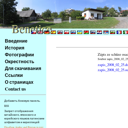
Benetice
Benetice
Na
Введение
obsah
История
stránky
Фотографии
Zápis ze schůze osa
Klávesové
Soubor zapis_2008_02_25.
Окрестность
zkratky
zapis_2008_02_25.d
na
Для скачивания
zapis_2008_02_25.o
tomto
Ссылки
webu
О страницах
-
Contact us
základní
Hlavní
Добавить боковую панель.
strana
RSS
Запрет отображения
китайского, японского и
корейского языков латинским
алфавитом и кириллицей
Disallow Arabic and Persian in text