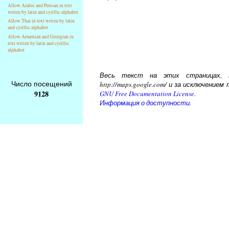
Allow Arabic and Persian in text
writen by latin and cyrillic alphabet
Allow Thai in text writen by latin
and cyrillic alphabet
Allow Armenian and Georgian in
text writen by latin and cyrillic
alphabet
Весь текст на этих страницах, за
Число посещений
http://maps.google.com/ и за исключени
9128
GNU Free Documentation License
.
Информация о доступности.