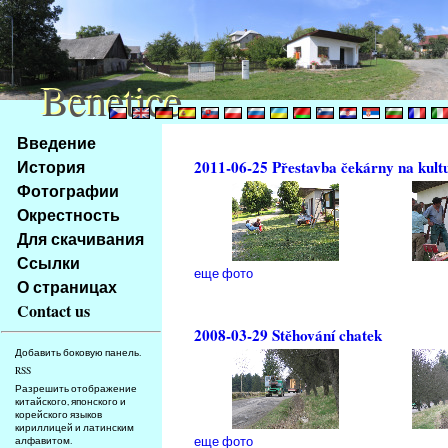
Benetice
Benetice
Na
Введение
obsah
История
2011-06-25 Přestavba čekárny na kult
stránky
Фотографии
Klávesové
Окрестность
zkratky
na
Для скачивания
tomto
Ссылки
еще фото
webu
О страницах
-
Contact us
základní
2008-03-29 Stěhování chatek
Hlavní
Добавить боковую панель.
strana
RSS
Разрешить отображение
китайского, японского и
корейского языков
кириллицей и латинским
еще фото
алфавитом.