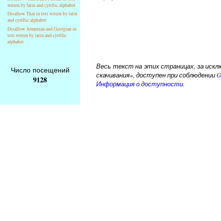
writen by latin and cyrillic alphabet
Disallow Thai in text writen by latin
and cyrillic alphabet
Disallow Armenian and Georgian in
text writen by latin and cyrillic
alphabet
Весь текст на этих страницах, за исклю
Число посещений
скачивания», доступен при соблюдении
G
9128
Информация о доступности.