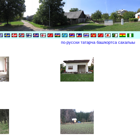
по-русски
татарча
башҡортса
сахалыы