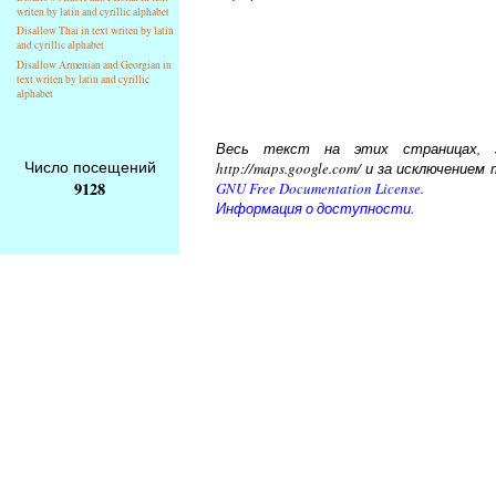
writen by latin and cyrillic alphabet
Disallow Thai in text writen by latin
and cyrillic alphabet
Disallow Armenian and Georgian in
text writen by latin and cyrillic
alphabet
Весь текст на этих страницах, за
Число посещений
http://maps.google.com/ и за исключени
9128
GNU Free Documentation License
.
Информация о доступности.