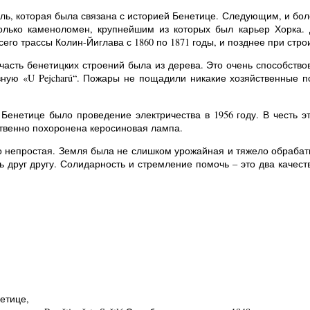
сль, которая была связана с историей Бенетице. Следующим, и бо
олько каменоломен, крупнейшим из которых был карьер Хорка. 
его трассы Колин-Йиглава с 1860 по 1871 годы, и позднее при стро
асть бенетицких строений была из дерева. Это очень способствов
вную «U Pejcharú“. Пожары не пощадили никакие хозяйственные 
енетице было проведение электричества в 1956 году. В честь эт
твенно похоронена керосиновая лампа.
о непростая. Земля была не слишком урожайная и тяжело обрабаты
ь друг другу. Солидарность и стремление помочь – это два качес
етице,