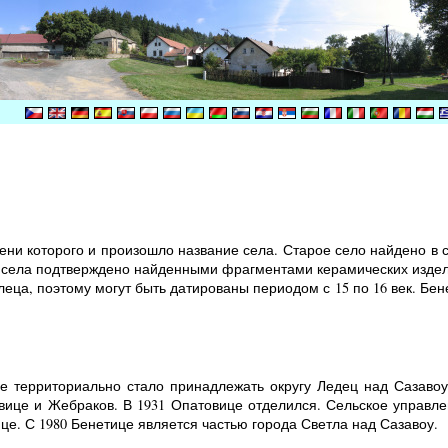
ени которого и произошло название села. Старое село найдено в 
села подтверждено найденными фрагментами керамических издели
еца, поэтому могут быть датированы периодом с 15 по 16 век. Бе
це территориально стало принадлежать округу Ледец над Сазаво
вице и Жебраков. В 1931 Опатовице отделился. Сельское управле
е. С 1980 Бенетице является частью города Светла над Сазавоу.