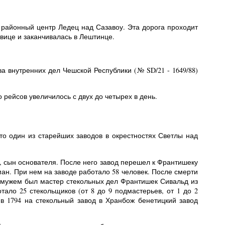
 районный центр Ледец над Сазавоу. Эта дорога проходит
овице и заканчивалась в Лештинце.
 внутренних дел Чешской Республики (№ SD/21 - 1649/88)
 рейсов увеличилось с двух до четырех в день.
это один из старейших заводов в окрестностях Светлы над
р, сын основателя. После него завод перешел к Франтишеку
н. При нем на заводе работало 58 человек. После смерти
 мужем был мастер стекольных дел Франтишек Сивальд из
ало 25 стекольщиков (от 8 до 9 подмастерьев, от 1 до 2
 в 1794 на стекольный завод в Хранбож бенетицкий завод