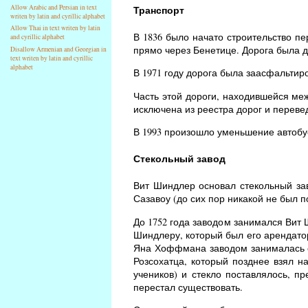
Allow Arabic and Persian in text
Транспорт
writen by latin and cyrillic alphabet
Allow Thai in text writen by latin
В 1836 было начато строительство п
and cyrillic alphabet
прямо через Бенетице. Дорога была д
Disallow Armenian and Georgian in
text writen by latin and cyrillic
alphabet
В 1971 году дорога была заасфальтиро
Часть этой дороги, находившейся ме
исключена из реестра дорог и переве
В 1993 произошло уменьшение автобусн
Стекольный завод
Вит Шиндлер основал стекольный зав
Сазавоу (до сих пор никакой не был п
До 1752 года заводом занимался Вит 
Шиндлеру, который был его арендато
Яна Хоффмана заводом занималась е
Розсохатца, который позднее взял н
учеников) и стекло поставлялось, п
перестал существовать.