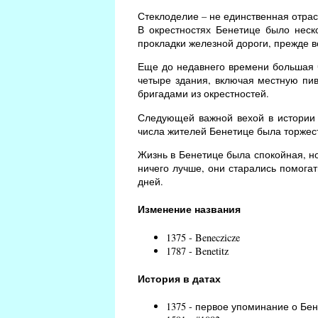
Стеклоделие – не единственная отра
В окрестностях Бенетице было неск
прокладки железной дороги, прежде вс
Еще до недавнего времени большая ч
четыре здания, включая местную пи
бригадами из окрестностей.
Следующей важной вехой в истории Б
числа жителей Бенетице была торжес
Жизнь в Бенетице была спокойная, н
ничего лучше, они старались помогат
дней.
Изменение названия
1375 - Beneczicze
1787 - Benetitz
История в датах
1375 - первое упоминание о Бен