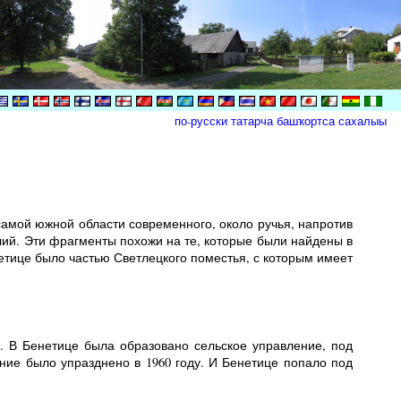
по-русски
татарча
башҡортса
сахалыы
самой южной области современного, около ручья, напротив
й. Эти фрагменты похожи на те, которые были найдены в
нетице было частью Светлецкого поместья, с которым имеет
у. В Бенетице была образовано сельское управление, под
ние было упразднено в 1960 году. И Бенетице попало под