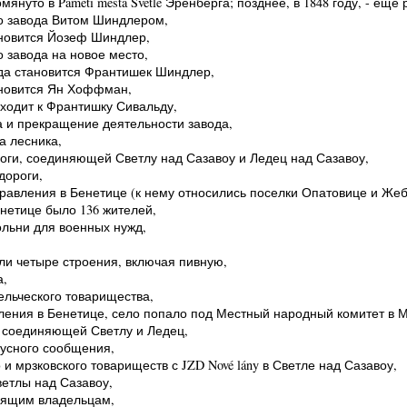
омянуто в Paměti města Světlé Эренберга; позднее, в 1848 году, - еще
го завода Витом Шиндлером,
ановится Йозеф Шиндлер,
 завода на новое место,
ода становится Франтишек Шиндлер,
ановится Ян Хоффман,
еходит к Франтишку Сивальду,
а и прекращение деятельности завода,
а лесника,
роги, соединяющей Светлу над Сазавоу и Ледец над Сазавоу,
дороги,
правления в Бенетице (к нему относились поселки Опатовице и Же
енетице было 136 жителей,
кольни для военных нужд,
ели четыре строения, включая пивную,
а,
ельческого товарищества,
вления в Бенетице, село попало под Местный народный комитет в 
, соединяющей Светлу и Ледец,
бусного сообщения,
 и мрзковского товариществ с JZD Nové lány в Светле над Сазавоу,
ветлы над Сазавоу,
тоящим владельцам,