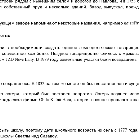
строен рядом с нынешним селом и дорогой до Павлова, и в 1753 
 собственный пруд и несколько зданий. Завод выпускал, прежд
вующем заводе напоминают некоторые названия, например
na suší
ество
или в необходимости создать единое земледельческое товарище
совместное хозяйство. Позднее товарищество слилось с мрзковс
ом JZD Nové Lány. В 1989 году земельные участки были возвращен
 сохранилось. В 1832 на том же месте он был восстановлен и суще
о лагеря, который был построен напротив. Лагерь позднее испо
инадлежал фирме Obila Kutná Hora, которая в конце прошлого год
рыть школу, поэтому дети школьного возраста из села с 1777 год
 школы Светлы над Сазавоу.