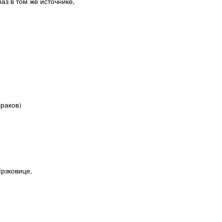
 раз в том же источнике,
браков)
Мрзковице,