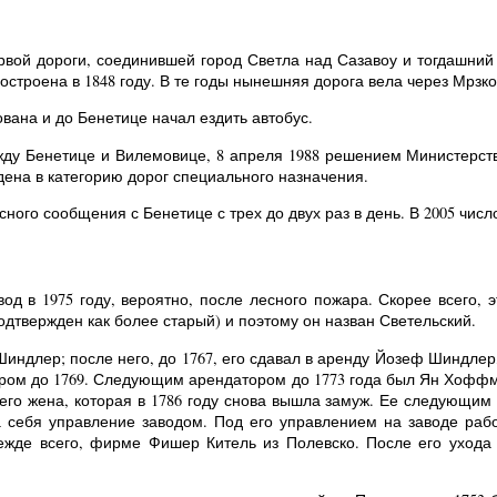
ервой дороги, соединившей город Светла над Сазавоу и тогдашний
остроена в 1848 году. В те годы нынешняя дорога вела через Мрзк
вана и до Бенетице начал ездить автобус.
жду Бенетице и Вилемовице, 8 апреля 1988 решением Министерства
дена в категорию дорог специального назначения.
ого сообщения с Бенетице с трех до двух раз в день. В 2005 число
од в 1975 году, вероятно, после лесного пожара. Скорее всего, 
одтвержден как более старый) и поэтому он назван Светельский.
Шиндлер; после него, до 1767, его сдавал в аренду Йозеф Шиндле
ром до 1769. Следующим арендатором до 1773 года был Ян Хоффма
го жена, которая в 1786 году снова вышла замуж. Ее следующим
а себя управление заводом. Под его управлением на заводе работ
режде всего, фирме Фишер Китель из Полевско. После его ухода