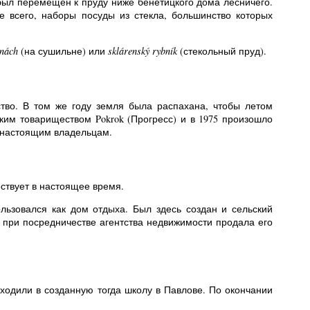
был перемещен к пруду ниже бенетицкого дома лесничего.
е всего, наборы посуды из стекла, большинство которых
rnách
(на сушильне) или
sklárenský rybník
(стекольный пруд).
ство. В том же году земля была распахана, чтобы летом
ким товариществом Pokrok (Прогресс) и в 1975 произошло
ы настоящим владельцам.
ствует в настоящее время.
льзовался как дом отдыха. Был здесь создан и сельский
а при посредничестве агентства недвижимости продала его
а ходили в созданную тогда школу в Павлове. По окончании