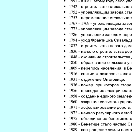
1591 - #1082; этому году село уп
1742 - строительство стекольно
1752 - управляющим завода ст
1753 - перемещение стекольного
1767 - 1769 - управляющим зав
1773 - управляющим завода ст
1786 - управление заводом пер
1794 - уход Франтишка Сивальд
1832 - строительство нового дом
1836 - начало строительства до
1848 - окончание строительства 
1850 - образование сельского у
1869 - перепись населения, в Б
1916 - снятие колоколов с коло
1931 - отделение Опатовице,
1936 - пожар, при котором сгор
1956 - проведение электричеств
1958 - создание единого землед
1960 - закрытие сельского упра
1971 - асфальтирование дороги
1972 - начало регулярного авто
1975 - объединение бенетицкого
1980 - Бенетице стало частью С
1989 - возвращение земли нас