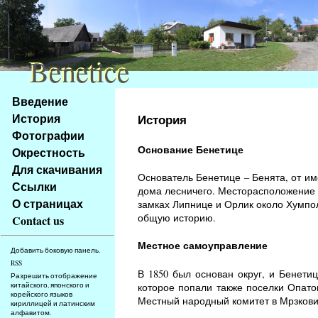
Benetice
Benetice
Na
Введение
obsah
История
История
stránky
Фотографии
Klávesové
Основание Бенетице
Окрестность
zkratky
na
Для скачивания
Основатель Бенетице – Бенята, от им
tomto
Ссылки
дома лесничего. Месторасположение 
webu
О страницах
замках Липнице и Орлик около Хумпол
-
общую историю.
Contact us
základní
Hlavní
Местное самоуправление
Добавить боковую панель.
strana
RSS
В 1850 был основан округ, и Бенети
Разрешить отображение
которое попали также поселки Опато
китайского, японского и
корейского языков
Местный народный комитет в Мрзковиц
кириллицей и латинским
алфавитом.