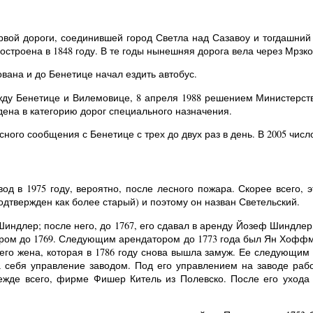
ервой дороги, соединившей город Светла над Сазавоу и тогдашний
остроена в 1848 году. В те годы нынешняя дорога вела через Мрзк
вана и до Бенетице начал ездить автобус.
жду Бенетице и Вилемовице, 8 апреля 1988 решением Министерства
дена в категорию дорог специального назначения.
ого сообщения с Бенетице с трех до двух раз в день. В 2005 число
од в 1975 году, вероятно, после лесного пожара. Скорее всего, 
одтвержден как более старый) и поэтому он назван Светельский.
Шиндлер; после него, до 1767, его сдавал в аренду Йозеф Шиндле
ром до 1769. Следующим арендатором до 1773 года был Ян Хоффма
го жена, которая в 1786 году снова вышла замуж. Ее следующим
а себя управление заводом. Под его управлением на заводе работ
режде всего, фирме Фишер Китель из Полевско. После его ухода