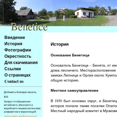
Benetice
Benetice
Na
Введение
obsah
История
История
stránky
Фотографии
Klávesové
Основание Бенетице
Окрестность
zkratky
na
Для скачивания
Основатель Бенетице – Бенята, от им
tomto
Ссылки
дома лесничего. Месторасположение 
webu
О страницах
замках Липнице и Орлик около Хумпол
-
общую историю.
Contact us
základní
Hlavní
Местное самоуправление
Добавить боковую панель.
strana
RSS
В 1850 был основан округ, и Бенети
Запрет отображения
которое попали также поселки Опато
китайского, японского и
корейского языков латинским
Местный народный комитет в Мрзковиц
алфавитом и кириллицей
Allow Arabic and Persian in text