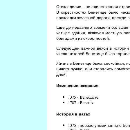
Стеклоделие – не единственная отра
В окрестностях Бенетице было неск
прокладки железной дороги, прежде вс
Еще до недавнего времени большая ч
четыре здания, включая местную пи
бригадами из окрестностей.
Следующей важной вехой в истории Б
числа жителей Бенетице была торжес
Жизнь в Бенетице была спокойная, н
ничего лучше, они старались помогат
дней.
Изменение названия
1375 - Beneczicze
1787 - Benetitz
История в датах
1375 - первое упоминание о Бен