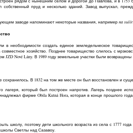
строен рядом с нынешним селом и дорогой до Павлова, и в 1753 
 собственный пруд и несколько зданий. Завод выпускал, прежд
вующем заводе напоминают некоторые названия, например
na suší
ество
или в необходимости создать единое земледельческое товарище
совместное хозяйство. Позднее товарищество слилось с мрзковс
ом JZD Nové Lány. В 1989 году земельные участки были возвращен
 сохранилось. В 1832 на том же месте он был восстановлен и суще
о лагеря, который был построен напротив. Лагерь позднее испо
инадлежал фирме Obila Kutná Hora, которая в конце прошлого год
рыть школу, поэтому дети школьного возраста из села с 1777 год
 школы Светлы над Сазавоу.