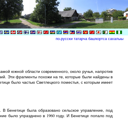
по-русски
татарча
башҡортса
сахалыы
самой южной области современного, около ручья, напротив
й. Эти фрагменты похожи на те, которые были найдены в
нетице было частью Светлецкого поместья, с которым имеет
у. В Бенетице была образовано сельское управление, под
ние было упразднено в 1960 году. И Бенетице попало под