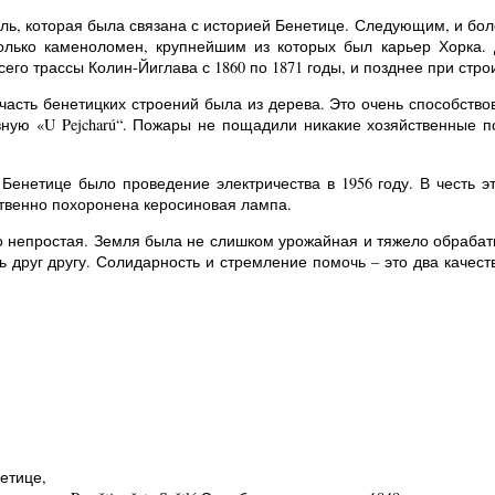
сль, которая была связана с историей Бенетице. Следующим, и бо
олько каменоломен, крупнейшим из которых был карьер Хорка. 
его трассы Колин-Йиглава с 1860 по 1871 годы, и позднее при стро
асть бенетицких строений была из дерева. Это очень способствов
вную «U Pejcharú“. Пожары не пощадили никакие хозяйственные 
енетице было проведение электричества в 1956 году. В честь эт
твенно похоронена керосиновая лампа.
о непростая. Земля была не слишком урожайная и тяжело обрабаты
ь друг другу. Солидарность и стремление помочь – это два качес
етице,