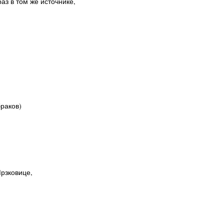
 раз в том же источнике,
браков)
Мрзковице,