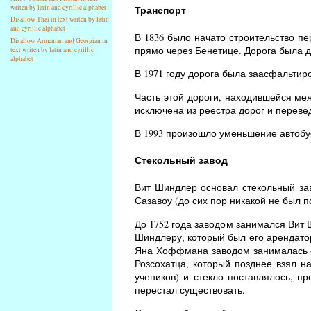
writen by latin and cyrillic alphabet
Транспорт
Disallow Thai in text writen by latin
and cyrillic alphabet
В 1836 было начато строительство п
Disallow Armenian and Georgian in
прямо через Бенетице. Дорога была д
text writen by latin and cyrillic
alphabet
В 1971 году дорога была заасфальтиро
Часть этой дороги, находившейся ме
исключена из реестра дорог и переве
В 1993 произошло уменьшение автобусн
Стекольный завод
Вит Шиндлер основал стекольный зав
Сазавоу (до сих пор никакой не был п
До 1752 года заводом занимался Вит 
Шиндлеру, который был его арендато
Яна Хоффмана заводом занималась е
Розсохатца, который позднее взял н
учеников) и стекло поставлялось, п
перестал существовать.