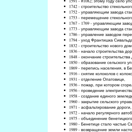
1591 - #1082; этому году село уп
1742 - строительство стекольно
1752 - управляющим завода ст
1753 - перемещение стекольного
1767 - 1769 - управляющим зав
1773 - управляющим завода ст
1786 - управление заводом пер
1794 - уход Франтишка Сивальд
1832 - строительство нового дом
1836 - начало строительства до
1848 - окончание строительства 
1850 - образование сельского у
1869 - перепись населения, в Б
1916 - снятие колоколов с коло
1931 - отделение Опатовице,
1936 - пожар, при котором сгор
1956 - проведение электричеств
1958 - создание единого землед
1960 - закрытие сельского упра
1971 - асфальтирование дороги
1972 - начало регулярного авто
1975 - объединение бенетицкого
1980 - Бенетице стало частью С
1989 - возвращение земли нас