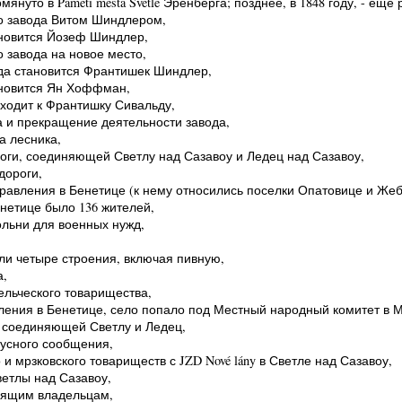
омянуто в Paměti města Světlé Эренберга; позднее, в 1848 году, - еще
го завода Витом Шиндлером,
ановится Йозеф Шиндлер,
 завода на новое место,
ода становится Франтишек Шиндлер,
ановится Ян Хоффман,
еходит к Франтишку Сивальду,
а и прекращение деятельности завода,
а лесника,
роги, соединяющей Светлу над Сазавоу и Ледец над Сазавоу,
дороги,
правления в Бенетице (к нему относились поселки Опатовице и Же
енетице было 136 жителей,
кольни для военных нужд,
ели четыре строения, включая пивную,
а,
ельческого товарищества,
вления в Бенетице, село попало под Местный народный комитет в 
, соединяющей Светлу и Ледец,
бусного сообщения,
 и мрзковского товариществ с JZD Nové lány в Светле над Сазавоу,
ветлы над Сазавоу,
тоящим владельцам,