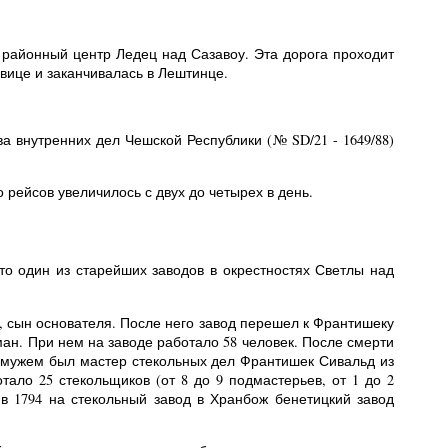
 районный центр Ледец над Сазавоу. Эта дорога проходит
овице и заканчивалась в Лештинце.
 внутренних дел Чешской Республики (№ SD/21 - 1649/88)
 рейсов увеличилось с двух до четырех в день.
это один из старейших заводов в окрестностях Светлы над
р, сын основателя. После него завод перешел к Франтишеку
н. При нем на заводе работало 58 человек. После смерти
 мужем был мастер стекольных дел Франтишек Сивальд из
ало 25 стекольщиков (от 8 до 9 подмастерьев, от 1 до 2
 в 1794 на стекольный завод в Хранбож бенетицкий завод