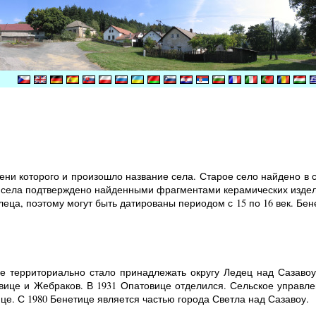
ени которого и произошло название села. Старое село найдено в 
села подтверждено найденными фрагментами керамических издели
еца, поэтому могут быть датированы периодом с 15 по 16 век. Бе
це территориально стало принадлежать округу Ледец над Сазаво
вице и Жебраков. В 1931 Опатовице отделился. Сельское управле
е. С 1980 Бенетице является частью города Светла над Сазавоу.