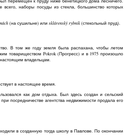
был перемещен к пруду ниже бенетицкого дома лесничего.
е всего, наборы посуды из стекла, большинство которых
rnách
(на сушильне) или
sklárenský rybník
(стекольный пруд).
ство. В том же году земля была распахана, чтобы летом
ким товариществом Pokrok (Прогресс) и в 1975 произошло
ы настоящим владельцам.
ствует в настоящее время.
льзовался как дом отдыха. Был здесь создан и сельский
а при посредничестве агентства недвижимости продала его
а ходили в созданную тогда школу в Павлове. По окончании